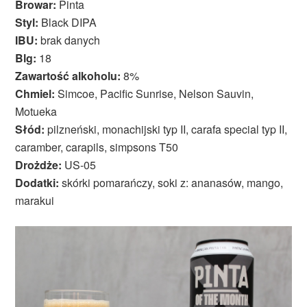
Browar:
Pinta
Styl:
Black DIPA
IBU:
brak danych
Blg:
18
Zawartość alkoholu:
8%
Chmiel:
Simcoe, Pacific Sunrise, Nelson Sauvin,
Motueka
Słód:
pilzneński, monachijski typ II, carafa special typ II,
caramber, carapils, simpsons T50
Drożdże:
US-05
Dodatki:
skórki pomarańczy, soki z: ananasów, mango,
marakui