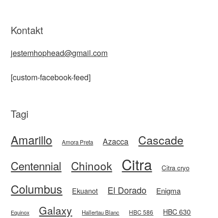
Kontakt
jestemhophead@gmail.com
[custom-facebook-feed]
Tagi
Amarillo
Cascade
Azacca
Amora Preta
Citra
Centennial
Chinook
Citra cryo
Columbus
El Dorado
Enigma
Ekuanot
Galaxy
HBC 630
HBC 586
Equinox
Hallertau Blanc