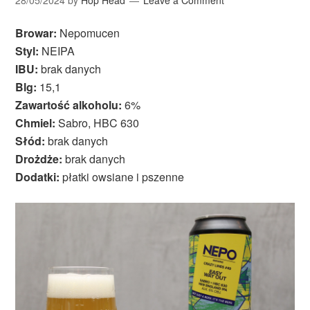
28/05/2024
by
Hop Head
Leave a Comment
Browar:
Nepomucen
Styl:
NEIPA
IBU:
brak danych
Blg:
15,1
Zawartość alkoholu:
6%
Chmiel:
Sabro, HBC 630
Słód:
brak danych
Drożdże:
brak danych
Dodatki:
płatki owsiane i pszenne