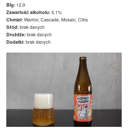
Blg:
12,9
Zawartość alkoholu:
5,1%
Chmiel:
Warrior, Cascade, Mosaic, Citra
Słód:
brak danych
Drożdże:
brak danych
Dodatki:
brak danych