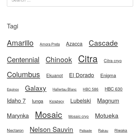
Tagi
Amarillo
Cascade
Azacca
Amora Preta
Citra
Centennial
Chinook
Citra cryo
Columbus
El Dorado
Enigma
Ekuanot
Galaxy
HBC 630
HBC 586
Equinox
Hallertau Blanc
Idaho 7
Magnum
Lubelski
Iunga
Książęcy
Mosaic
Motueka
Marynka
Mosaic cryo
Nelson Sauvin
Nectaron
Riwaka
Rakau
Palisade