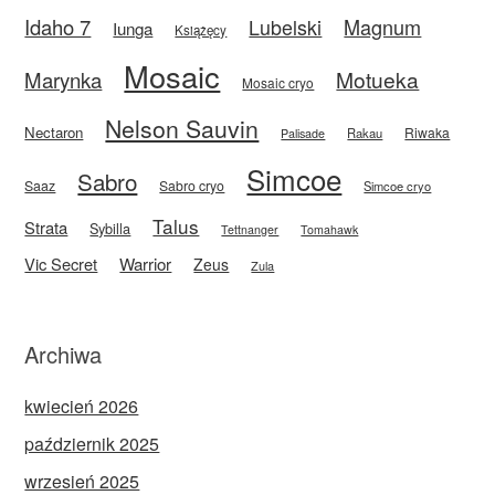
Idaho 7
Magnum
Lubelski
Iunga
Książęcy
Mosaic
Motueka
Marynka
Mosaic cryo
Nelson Sauvin
Nectaron
Riwaka
Rakau
Palisade
Simcoe
Sabro
Saaz
Sabro cryo
Simcoe cryo
Talus
Strata
Sybilla
Tettnanger
Tomahawk
Vic Secret
Warrior
Zeus
Zula
Archiwa
kwiecień 2026
październik 2025
wrzesień 2025