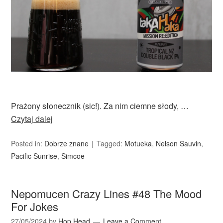
Prażony słonecznik (sic!). Za nim ciemne słody, …
Czytaj dalej
Posted in:
Dobrze znane
Tagged:
Motueka
,
Nelson Sauvin
,
Pacific Sunrise
,
Simcoe
Nepomucen Crazy Lines #48 The Mood
For Jokes
27/05/2024
by
Hop Head
Leave a Comment