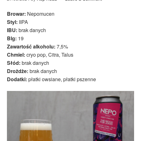
Browar:
Nepomucen
Styl:
IIPA
IBU:
brak danych
Blg:
19
Zawartość alkoholu:
7,5%
Chmiel:
cryo pop, Citra, Talus
Słód:
brak danych
Drożdże:
brak danych
Dodatki:
płatki owsiane, płatki pszenne