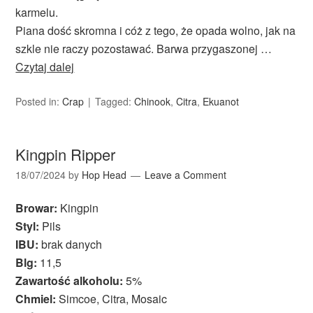
karmelu.
Piana dość skromna i cóż z tego, że opada wolno, jak na
szkle nie raczy pozostawać. Barwa przygaszonej …
Czytaj dalej
Posted in:
Crap
Tagged:
Chinook
,
Citra
,
Ekuanot
Kingpin Ripper
18/07/2024
by
Hop Head
Leave a Comment
Browar:
Kingpin
Styl:
Pils
IBU:
brak danych
Blg:
11,5
Zawartość alkoholu:
5%
Chmiel:
Simcoe, Citra, Mosaic