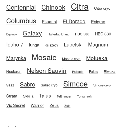
Citra
Centennial
Chinook
Citra cryo
Columbus
El Dorado
Enigma
Ekuanot
Galaxy
HBC 630
HBC 586
Equinox
Hallertau Blanc
Idaho 7
Magnum
Lubelski
Iunga
Książęcy
Mosaic
Motueka
Marynka
Mosaic cryo
Nelson Sauvin
Nectaron
Riwaka
Rakau
Palisade
Simcoe
Sabro
Saaz
Sabro cryo
Simcoe cryo
Talus
Strata
Sybilla
Tettnanger
Tomahawk
Vic Secret
Warrior
Zeus
Zula