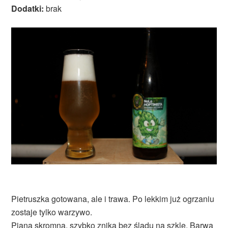
Dodatki:
brak
Pietruszka gotowana, ale i trawa. Po lekkim już ogrzaniu
zostaje tylko warzywo.
Piana skromna, szybko znika bez śladu na szkle. Barwa