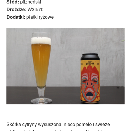
Słód:
pilzneński
Drożdże:
W34/70
Dodatki:
płatki ryżowe
Skórka cytryny wysuszona, nieco pomelo i świeże