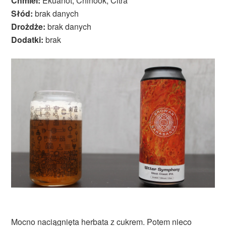
Chmiel:
Ekuanot, Chinook, Citra
Słód:
brak danych
Drożdże:
brak danych
Dodatki:
brak
Mocno naciągnięta herbata z cukrem. Potem nieco