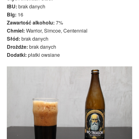
IBU:
brak danych
Blg:
16
Zawartość alkoholu:
7%
Chmiel:
Warrior, Simcoe, Centennial
Słód:
brak danych
Drożdże:
brak danych
Dodatki:
płatki owsiane