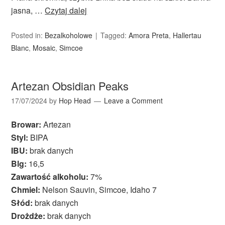
jasna, …
Czytaj dalej
Posted in:
Bezalkoholowe
Tagged:
Amora Preta
,
Hallertau
Blanc
,
Mosaic
,
Simcoe
Artezan Obsidian Peaks
17/07/2024
by
Hop Head
Leave a Comment
Browar:
Artezan
Styl:
BIPA
IBU:
brak danych
Blg:
16,5
Zawartość alkoholu:
7%
Chmiel:
Nelson Sauvin, Simcoe, Idaho 7
Słód:
brak danych
Drożdże:
brak danych