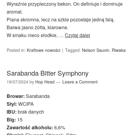
Wyraźnie przypieczony bekon. On definiuje i dominuje
aromat.
Piana skromna, lecz na szkle pozostaje jedną falą.
Barwa jasno żółta, klarowne.
W smaku nieco słodkie, …
Czytaj dalej
Posted in:
Kraftowe nowości
Tagged:
Nelson Sauvin
,
Riwaka
Sarabanda Bitter Symphony
19/07/2024
by
Hop Head
Leave a Comment
Browar:
Sarabanda
Styl:
WCIPA
IBU:
brak danych
Blg:
15
Zawartość alkoholu:
6,6%