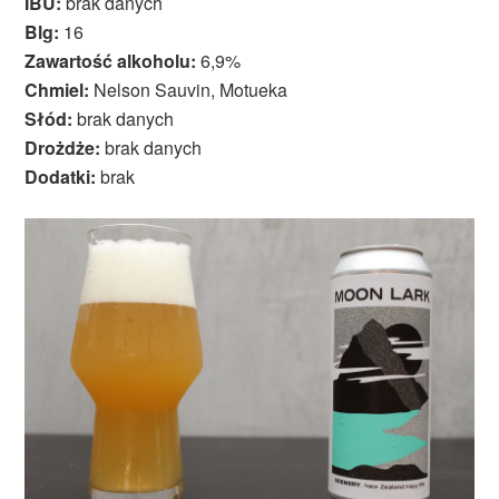
IBU:
brak danych
Blg:
16
Zawartość alkoholu:
6,9%
Chmiel:
Nelson Sauvin, Motueka
Słód:
brak danych
Drożdże:
brak danych
Dodatki:
brak