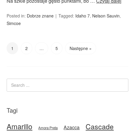
Na szkle pozostaje gęsto punktami, bo …
Czytaj dalej
Posted in:
Dobrze znane
Tagged:
Idaho 7
,
Nelson Sauvin
,
Simcoe
1
2
…
5
Następne »
Tagi
Amarillo
Cascade
Azacca
Amora Preta