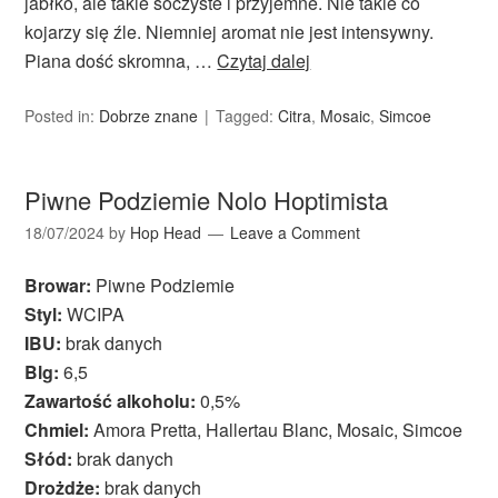
jabłko, ale takie soczyste i przyjemne. Nie takie co
kojarzy się źle. Niemniej aromat nie jest intensywny.
Piana dość skromna, …
Czytaj dalej
Posted in:
Dobrze znane
Tagged:
Citra
,
Mosaic
,
Simcoe
Piwne Podziemie Nolo Hoptimista
18/07/2024
by
Hop Head
Leave a Comment
Browar:
Piwne Podziemie
Styl:
WCIPA
IBU:
brak danych
Blg:
6,5
Zawartość alkoholu:
0,5%
Chmiel:
Amora Pretta, Hallertau Blanc, Mosaic, Simcoe
Słód:
brak danych
Drożdże:
brak danych