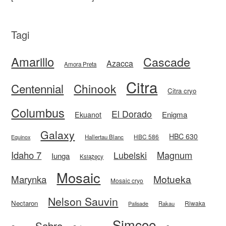
Tagi
Amarillo
Cascade
Azacca
Amora Preta
Citra
Centennial
Chinook
Citra cryo
Columbus
El Dorado
Enigma
Ekuanot
Galaxy
HBC 630
HBC 586
Equinox
Hallertau Blanc
Idaho 7
Magnum
Lubelski
Iunga
Książęcy
Mosaic
Motueka
Marynka
Mosaic cryo
Nelson Sauvin
Nectaron
Riwaka
Rakau
Palisade
Simcoe
Sabro