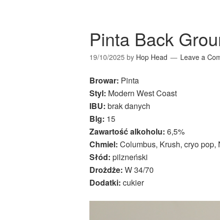
Pinta Back Gro
19/10/2025
by
Hop Head
Leave a Co
Browar:
Pinta
Styl:
Modern West Coast
IBU:
brak danych
Blg:
15
Zawartość alkoholu:
6,5%
Chmiel:
Columbus, Krush, cryo pop,
Słód:
pilzneński
Drożdże:
W 34/70
Dodatki:
cukier