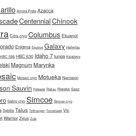
rillo
Azacca
Amora Preta
scade
Centennial
Chinook
tra
Columbus
Ekuanot
Citra cryo
Galaxy
Dorado
Enigma
Equinox
Hallertau
Idaho 7
Iunga
HBC 630
HBC 586
Książęcy
Magnum
Marynka
lski
saic
Motueka
Nectaron
Mosaic cryo
son Sauvin
Riwaka
Saaz
Rakau
Palisade
Simcoe
ro
Sabro cryo
Simcoe cryo
Talus
a
Vic
Sybilla
Tettnanger
Tomahawk
et
Warrior
Zeus
Zula