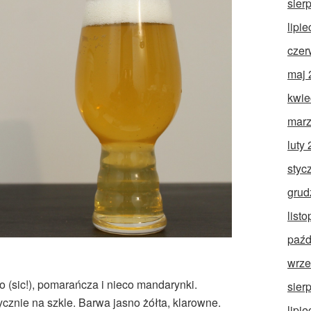
sier
lipi
czer
maj 
kwie
marz
luty
styc
grud
list
paźd
wrze
 (sic!), pomarańcza i nieco mandarynki.
sier
ycznie na szkle. Barwa jasno żółta, klarowne.
lipi