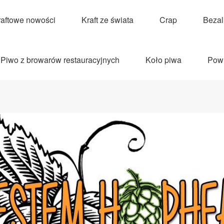
raftowe nowości
Kraft ze świata
Crap
Beza
Piwo z browarów restauracyjnych
Koło piwa
Pow