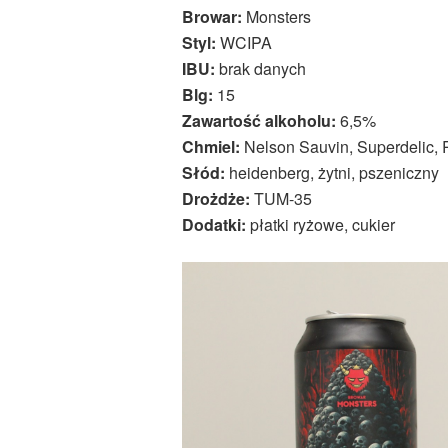
Browar:
Monsters
Styl:
WCIPA
IBU:
brak danych
Blg:
15
Zawartość alkoholu:
6,5%
Chmiel:
Nelson Sauvin, Superdelic,
Słód:
heidenberg, żytni, pszeniczny
Drożdże:
TUM-35
Dodatki:
płatki ryżowe, cukier