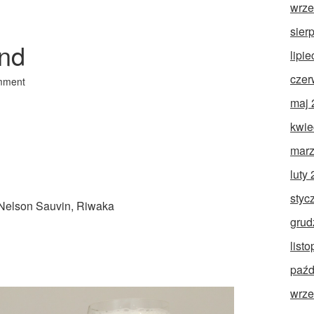
wrze
sier
und
lipi
czer
mment
maj 
kwie
marz
luty
styc
 Nelson Sauvin, Riwaka
grud
list
paźd
wrze