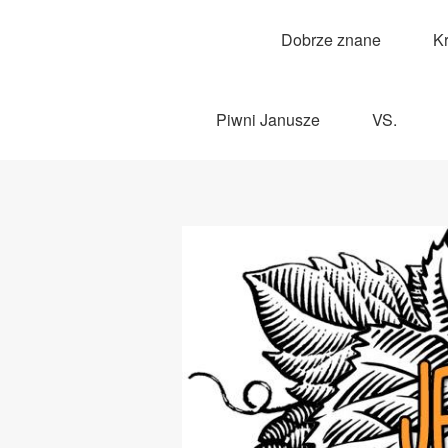
Dobrze znane
K
Piwni Janusze
VS.