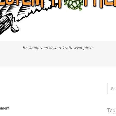
Bezkompromisowo o kraftowym piwie
mment
Tag