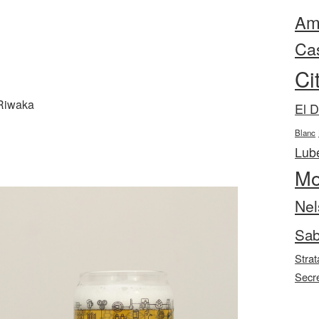
Ama
Ca
Ci
 Riwaka
El 
Blanc
Lube
Mo
Nel
Sab
Strat
Secr