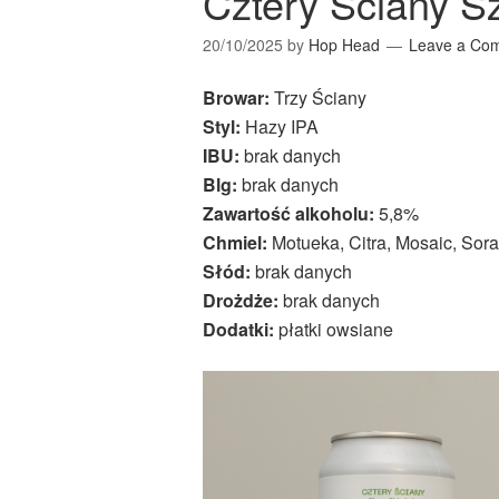
Cztery Ściany S
20/10/2025
by
Hop Head
Leave a Co
Browar:
Trzy Ściany
Styl:
Hazy IPA
IBU:
brak danych
Blg:
brak danych
Zawartość alkoholu:
5,8%
Chmiel:
Motueka, Citra, Mosaic, Sor
Słód:
brak danych
Drożdże:
brak danych
Dodatki:
płatki owsiane