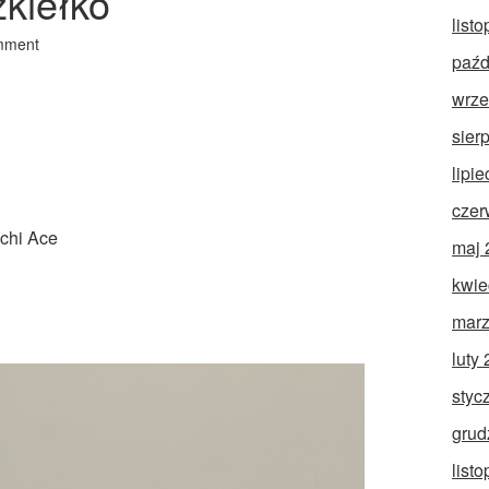
zkiełko
list
mment
paźd
wrze
sier
lipi
czer
achi Ace
maj 
kwie
marz
luty
styc
grud
list