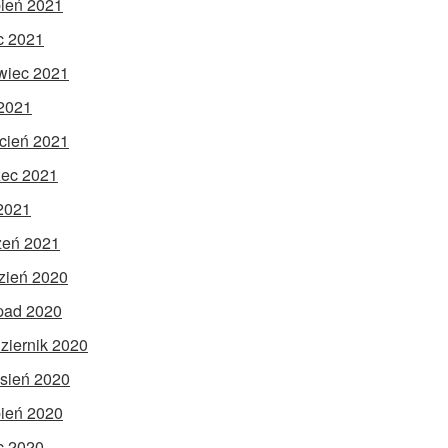
pień 2021
ec 2021
wiec 2021
2021
cień 2021
ec 2021
 2021
zeń 2021
zień 2020
opad 2020
ziernik 2020
sień 2020
pień 2020
ec 2020