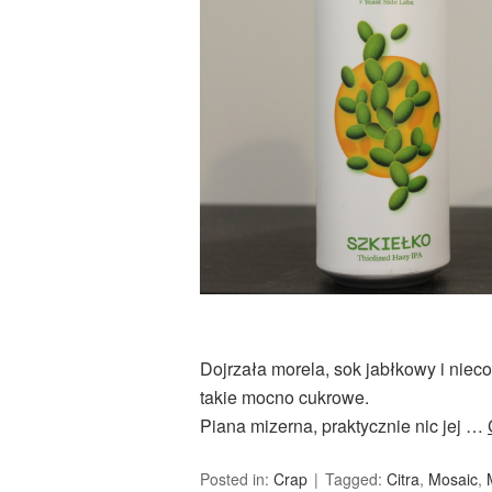
Dojrzała morela, sok jabłkowy i niec
takie mocno cukrowe.
Piana mizerna, praktycznie nic jej …
Posted in:
Crap
Tagged:
Citra
,
Mosaic
,