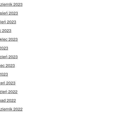
ziernik 2023
sień 2023
pień 2023
ec 2023
wiec 2023
2023
cień 2023
ec 2023
 2023
zeń 2023
zień 2022
opad 2022
ziernik 2022