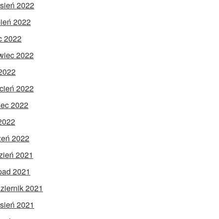
sień 2022
pień 2022
ec 2022
wiec 2022
2022
cień 2022
ec 2022
 2022
zeń 2022
zień 2021
opad 2021
ziernik 2021
sień 2021