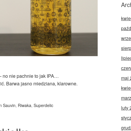
Arc
kwie
paźd
wrze
sier
lipi
czer
– no nie pachnie to jak IPA…
maj 
wić. Barwa jasno miedziana, klarowne.
kwie
marz
n Sauvin
,
Riwaka
,
Superdelic
luty
styc
grud