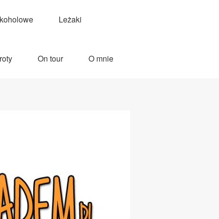
lkoholowe
Leżaki
roty
On tour
O mnie