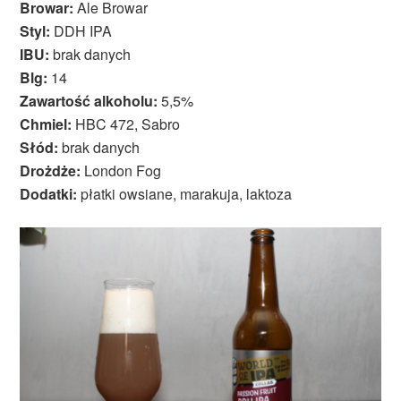
Browar:
Ale Browar
Styl:
DDH IPA
IBU:
brak danych
Blg:
14
Zawartość alkoholu:
5,5%
Chmiel:
HBC 472, Sabro
Słód:
brak danych
Drożdże:
London Fog
Dodatki:
płatki owsiane, marakuja, laktoza