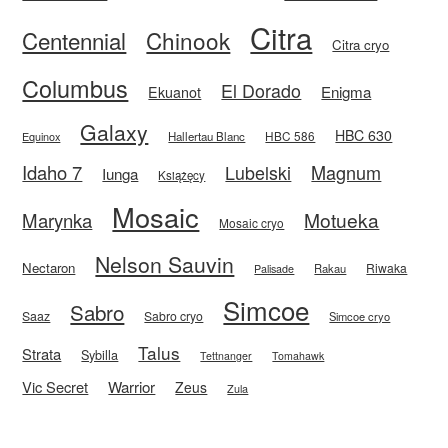
Citra
Centennial
Chinook
Citra cryo
Columbus
El Dorado
Enigma
Ekuanot
Galaxy
HBC 630
HBC 586
Equinox
Hallertau Blanc
Idaho 7
Magnum
Lubelski
Iunga
Książęcy
Mosaic
Motueka
Marynka
Mosaic cryo
Nelson Sauvin
Nectaron
Riwaka
Rakau
Palisade
Simcoe
Sabro
Saaz
Sabro cryo
Simcoe cryo
Talus
Strata
Sybilla
Tettnanger
Tomahawk
Vic Secret
Warrior
Zeus
Zula