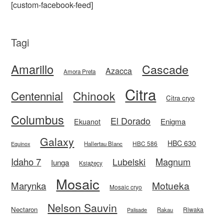
[custom-facebook-feed]
Tagi
Amarillo
Cascade
Azacca
Amora Preta
Citra
Centennial
Chinook
Citra cryo
Columbus
El Dorado
Enigma
Ekuanot
Galaxy
HBC 630
HBC 586
Equinox
Hallertau Blanc
Idaho 7
Magnum
Lubelski
Iunga
Książęcy
Mosaic
Motueka
Marynka
Mosaic cryo
Nelson Sauvin
Nectaron
Riwaka
Rakau
Palisade