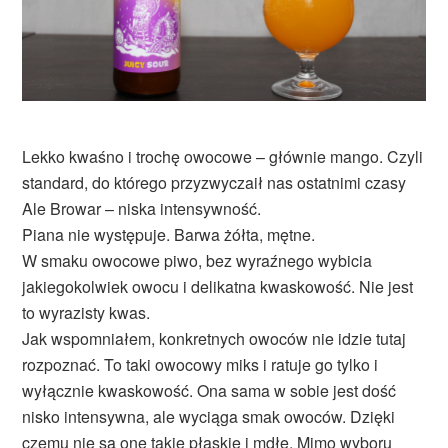
Lekko kwaśno i trochę owocowe – głównie mango. Czyli
standard, do którego przyzwyczaił nas ostatnimi czasy
Ale Browar – niska intensywność.
Piana nie występuje. Barwa żółta, mętne.
W smaku owocowe piwo, bez wyraźnego wybicia
jakiegokolwiek owocu i delikatna kwaskowość. Nie jest
to wyrazisty kwas.
Jak wspomniałem, konkretnych owoców nie idzie tutaj
rozpoznać. To taki owocowy miks i ratuje go tylko i
wyłącznie kwaskowość. Ona sama w sobie jest dość
nisko intensywna, ale wyciąga smak owoców. Dzięki
czemu nie są one takie płaskie i mdłe. Mimo wyboru