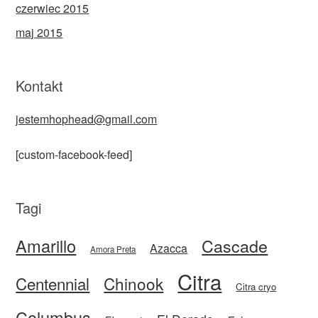
czerwiec 2015
maj 2015
Kontakt
jestemhophead@gmail.com
[custom-facebook-feed]
Tagi
Amarillo
Cascade
Azacca
Amora Preta
Citra
Centennial
Chinook
Citra cryo
Columbus