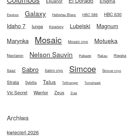
El Dorado
Enigma
Ekuanot
Galaxy
HBC 630
HBC 586
Equinox
Hallertau Blanc
Idaho 7
Magnum
Lubelski
Iunga
Książęcy
Mosaic
Motueka
Marynka
Mosaic cryo
Nelson Sauvin
Nectaron
Riwaka
Rakau
Palisade
Simcoe
Sabro
Saaz
Sabro cryo
Simcoe cryo
Talus
Strata
Sybilla
Tettnanger
Tomahawk
Vic Secret
Warrior
Zeus
Zula
Archiwa
kwiecień 2026