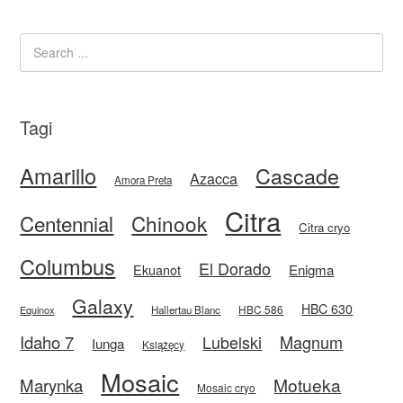
Tagi
Amarillo
Cascade
Azacca
Amora Preta
Citra
Centennial
Chinook
Citra cryo
Columbus
El Dorado
Enigma
Ekuanot
Galaxy
HBC 630
HBC 586
Equinox
Hallertau Blanc
Idaho 7
Magnum
Lubelski
Iunga
Książęcy
Mosaic
Motueka
Marynka
Mosaic cryo