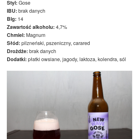
Styl:
Gose
IBU:
brak danych
Blg:
14
Zawartość alkoholu:
4,7%
Chmiel:
Magnum
Słód:
pilzneński, pszeniczny, carared
Drożdże:
brak danych
Dodatki:
płatki owsiane, jagody, laktoza, kolendra, sól