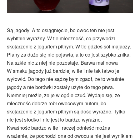
Są jagody! A to osiągnięcie, bo owoc ten nie jest
wybitnie wyraźny. W tle mleczność, co przywodzi
skojarzenie z jogurtem pitnym. W tle gdzieś sól majaczy.
Piany za dużo się nie pojawia, a to co jest szybko znika.
Na szkle nic z niej nie pozostaje. Barwa malinowa
W smaku jagody już bardziej w tle i nie tak łatwo je
wyłowić. Do tego nie sądzę bym zgadł, że to właśnie
jagody a nie borówki zostały użyte do tego piwa.
Niemniej nieźle, że je w ogóle czuć. Wydaje się, że
mleczność dobrze robi owocowym nutom, bo
skojarzenie z jogurtem pitnym są dość wyraźne. Tylko
nie jest słodko i nie jest to bardzo wyraźne.
Kwaśność bardzo w tle i raczej odnieść można
wrażenie, że pochodzi ona od owocu a nie jest wynikiem