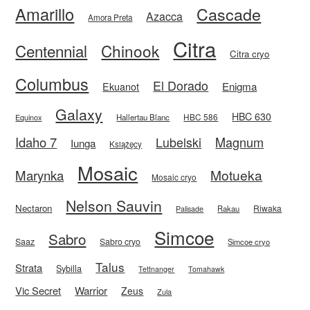
Amarillo
Cascade
Azacca
Amora Preta
Citra
Centennial
Chinook
Citra cryo
Columbus
El Dorado
Enigma
Ekuanot
Galaxy
HBC 630
HBC 586
Equinox
Hallertau Blanc
Idaho 7
Magnum
Lubelski
Iunga
Książęcy
Mosaic
Motueka
Marynka
Mosaic cryo
Nelson Sauvin
Nectaron
Riwaka
Rakau
Palisade
Simcoe
Sabro
Saaz
Sabro cryo
Simcoe cryo
Talus
Strata
Sybilla
Tettnanger
Tomahawk
Vic Secret
Warrior
Zeus
Zula