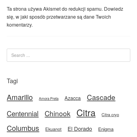
Ta strona używa Akismet do redukcji spamu.
Dowiedz
się, w jaki sposób przetwarzane są dane Twoich
komentarzy.
Tagi
Amarillo
Cascade
Azacca
Amora Preta
Citra
Centennial
Chinook
Citra cryo
Columbus
El Dorado
Enigma
Ekuanot