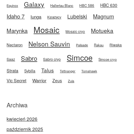
Galaxy
HBC 630
HBC 586
Equinox
Hallertau Blanc
Idaho 7
Magnum
Lubelski
Iunga
Książęcy
Mosaic
Motueka
Marynka
Mosaic cryo
Nelson Sauvin
Nectaron
Riwaka
Rakau
Palisade
Simcoe
Sabro
Saaz
Sabro cryo
Simcoe cryo
Talus
Strata
Sybilla
Tettnanger
Tomahawk
Vic Secret
Warrior
Zeus
Zula
Archiwa
kwiecień 2026
październik 2025