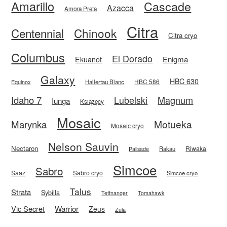
Amarillo
Cascade
Azacca
Amora Preta
Citra
Centennial
Chinook
Citra cryo
Columbus
El Dorado
Enigma
Ekuanot
Galaxy
HBC 630
HBC 586
Equinox
Hallertau Blanc
Idaho 7
Magnum
Lubelski
Iunga
Książęcy
Mosaic
Motueka
Marynka
Mosaic cryo
Nelson Sauvin
Nectaron
Riwaka
Rakau
Palisade
Simcoe
Sabro
Saaz
Sabro cryo
Simcoe cryo
Talus
Strata
Sybilla
Tettnanger
Tomahawk
Vic Secret
Warrior
Zeus
Zula