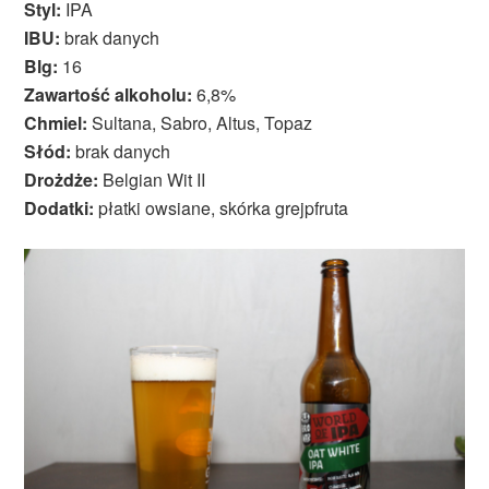
Styl:
IPA
IBU:
brak danych
Blg:
16
Zawartość alkoholu:
6,8%
Chmiel:
Sultana, Sabro, Altus, Topaz
Słód:
brak danych
Drożdże:
Belgian Wit II
Dodatki:
płatki owsiane, skórka grejpfruta