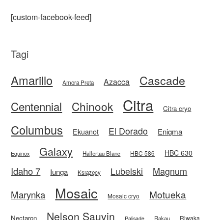
[custom-facebook-feed]
Tagi
Amarillo
Cascade
Azacca
Amora Preta
Citra
Centennial
Chinook
Citra cryo
Columbus
El Dorado
Enigma
Ekuanot
Galaxy
HBC 630
HBC 586
Equinox
Hallertau Blanc
Idaho 7
Magnum
Lubelski
Iunga
Książęcy
Mosaic
Motueka
Marynka
Mosaic cryo
Nelson Sauvin
Nectaron
Riwaka
Rakau
Palisade