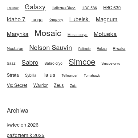
Galaxy
HBC 630
HBC 586
Equinox
Hallertau Blanc
Idaho 7
Magnum
Lubelski
Iunga
Książęcy
Mosaic
Motueka
Marynka
Mosaic cryo
Nelson Sauvin
Nectaron
Riwaka
Rakau
Palisade
Simcoe
Sabro
Saaz
Sabro cryo
Simcoe cryo
Talus
Strata
Sybilla
Tettnanger
Tomahawk
Vic Secret
Warrior
Zeus
Zula
Archiwa
kwiecień 2026
październik 2025