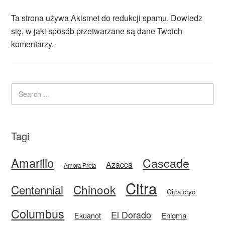
Ta strona używa Akismet do redukcji spamu.
Dowiedz
się, w jaki sposób przetwarzane są dane Twoich
komentarzy.
Tagi
Amarillo
Cascade
Azacca
Amora Preta
Citra
Centennial
Chinook
Citra cryo
Columbus
El Dorado
Enigma
Ekuanot