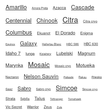
Amarillo
Cascade
Azacca
Amora Preta
Citra
Centennial
Chinook
Citra cryo
Columbus
El Dorado
Enigma
Ekuanot
Galaxy
HBC 630
HBC 586
Equinox
Hallertau Blanc
Idaho 7
Magnum
Lubelski
Iunga
Książęcy
Mosaic
Motueka
Marynka
Mosaic cryo
Nelson Sauvin
Nectaron
Riwaka
Rakau
Palisade
Simcoe
Sabro
Saaz
Sabro cryo
Simcoe cryo
Talus
Strata
Sybilla
Tettnanger
Tomahawk
Vic Secret
Warrior
Zeus
Zula