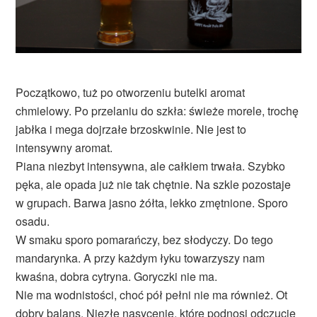
Początkowo, tuż po otworzeniu butelki aromat
chmielowy. Po przelaniu do szkła: świeże morele, trochę
jabłka i mega dojrzałe brzoskwinie. Nie jest to
intensywny aromat.
Piana niezbyt intensywna, ale całkiem trwała. Szybko
pęka, ale opada już nie tak chętnie. Na szkle pozostaje
w grupach. Barwa jasno żółta, lekko zmętnione. Sporo
osadu.
W smaku sporo pomarańczy, bez słodyczy. Do tego
mandarynka. A przy każdym łyku towarzyszy nam
kwaśna, dobra cytryna. Goryczki nie ma.
Nie ma wodnistości, choć pół pełni nie ma również. Ot
dobry balans. Niezłe nasycenie, które podnosi odczucie