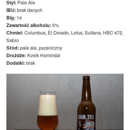
Styl:
Pale Ale
IBU:
brak danych
Blg:
14
Zawartość alkoholu:
5%
Chmiel:
Columbus, El Dorado, Lotus, Sultana, HBC 472,
Sabro
Słód:
pale ale, pszeniczny
Drożdże:
Kveik Hornindal
Dodatki:
brak