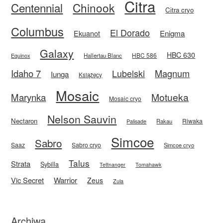
Citra
Centennial
Chinook
Citra cryo
Columbus
El Dorado
Enigma
Ekuanot
Galaxy
HBC 630
HBC 586
Equinox
Hallertau Blanc
Idaho 7
Magnum
Lubelski
Iunga
Książęcy
Mosaic
Motueka
Marynka
Mosaic cryo
Nelson Sauvin
Nectaron
Riwaka
Rakau
Palisade
Simcoe
Sabro
Saaz
Sabro cryo
Simcoe cryo
Talus
Strata
Sybilla
Tettnanger
Tomahawk
Vic Secret
Warrior
Zeus
Zula
Archiwa