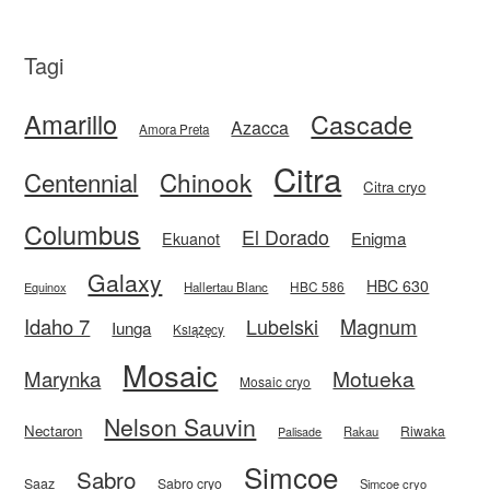
Tagi
Amarillo
Cascade
Azacca
Amora Preta
Citra
Centennial
Chinook
Citra cryo
Columbus
El Dorado
Enigma
Ekuanot
Galaxy
HBC 630
HBC 586
Equinox
Hallertau Blanc
Idaho 7
Magnum
Lubelski
Iunga
Książęcy
Mosaic
Motueka
Marynka
Mosaic cryo
Nelson Sauvin
Nectaron
Riwaka
Rakau
Palisade
Simcoe
Sabro
Saaz
Sabro cryo
Simcoe cryo