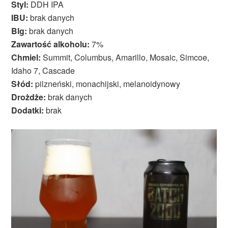
Styl:
DDH IPA
IBU:
brak danych
Blg:
brak danych
Zawartość alkoholu:
7%
Chmiel:
Summit, Columbus, Amarillo, Mosaic, Simcoe,
Idaho 7, Cascade
Słód:
pilzneński, monachijski, melanoidynowy
Drożdże:
brak danych
Dodatki:
brak