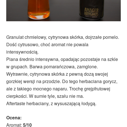
Granulat chmielowy, cytrynowa skórka, dojrzałe pomelo.
Dość cytrusowo, choć aromat nie powala
intensywnością.
Piana średnio intensywna, opadając pozostaje na szkle
w grupach. Barwa pomarańczowa, zamglone.
Wytrawnie, cytrynowa skórka z pewną dozą swojej
gorzkiej wersji na przodzie. Do tego herbaciana gorycz,
ale z takiego mocnego naparu. Trochę grejpfrutowej
cierpkości. W sumie tyle, szału nie ma.
Aftertaste herbaciany, z wysuszającą łodygą.
Ocena:
Aromat:
5/10