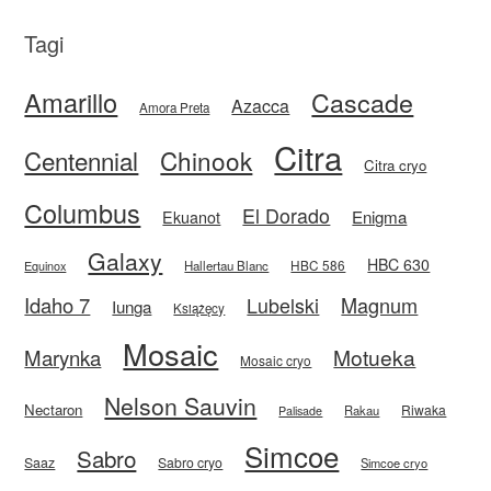
Tagi
Amarillo
Cascade
Azacca
Amora Preta
Citra
Centennial
Chinook
Citra cryo
Columbus
El Dorado
Enigma
Ekuanot
Galaxy
HBC 630
HBC 586
Equinox
Hallertau Blanc
Idaho 7
Magnum
Lubelski
Iunga
Książęcy
Mosaic
Motueka
Marynka
Mosaic cryo
Nelson Sauvin
Nectaron
Riwaka
Rakau
Palisade
Simcoe
Sabro
Saaz
Sabro cryo
Simcoe cryo