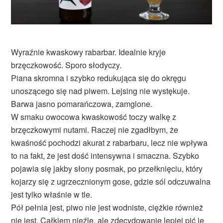
Wyraźnie kwaskowy rabarbar. Idealnie kryje
brzęczkowość. Sporo słodyczy.
Piana skromna i szybko redukująca się do okręgu
unoszącego się nad piwem. Lejsing nie wystękuje.
Barwa jasno pomarańczowa, zamglone.
W smaku owocowa kwaskowość toczy walkę z
brzęczkowymi nutami. Raczej nie zgadłbym, że
kwaśność pochodzi akurat z rabarbaru, lecz nie wpływa
to na fakt, że jest dość intensywna i smaczna. Szybko
pojawia się jakby słony posmak, po przełknięciu, który
kojarzy się z ugrzecznionym gose, gdzie sól odczuwalna
jest tylko właśnie w tle.
Pół pełnia jest, piwo nie jest wodniste, ciężkie również
nie jest. Całkiem nieźle, ale zdecydowanie lepiej pić je