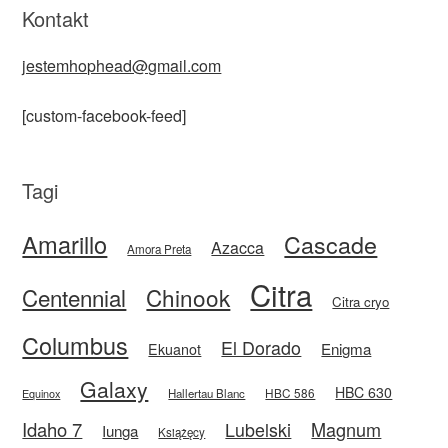
Kontakt
jestemhophead@gmail.com
[custom-facebook-feed]
Tagi
Amarillo
Cascade
Azacca
Amora Preta
Citra
Centennial
Chinook
Citra cryo
Columbus
El Dorado
Enigma
Ekuanot
Galaxy
HBC 630
HBC 586
Equinox
Hallertau Blanc
Idaho 7
Magnum
Lubelski
Iunga
Książęcy