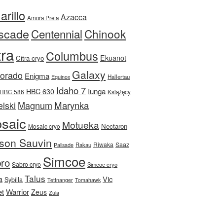
rillo
Azacca
Amora Preta
scade
Centennial
Chinook
tra
Columbus
Ekuanot
Citra cryo
Galaxy
Dorado
Enigma
Equinox
Hallertau
Idaho 7
Iunga
HBC 630
HBC 586
Książęcy
Magnum
Marynka
lski
saic
Motueka
Nectaron
Mosaic cryo
son Sauvin
Riwaka
Saaz
Rakau
Palisade
Simcoe
ro
Sabro cryo
Simcoe cryo
Talus
a
Vic
Sybilla
Tettnanger
Tomahawk
et
Warrior
Zeus
Zula