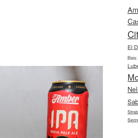
Ama
Ca
Ci
El 
Blanc
Lube
Mo
Nel
Sab
Strat
Secr