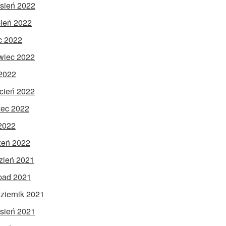
sień 2022
pień 2022
ec 2022
wiec 2022
2022
cień 2022
ec 2022
 2022
zeń 2022
zień 2021
opad 2021
ziernik 2021
sień 2021