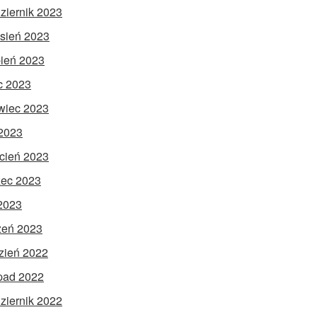
ziernik 2023
sień 2023
pień 2023
ec 2023
wiec 2023
2023
cień 2023
ec 2023
 2023
zeń 2023
zień 2022
opad 2022
ziernik 2022