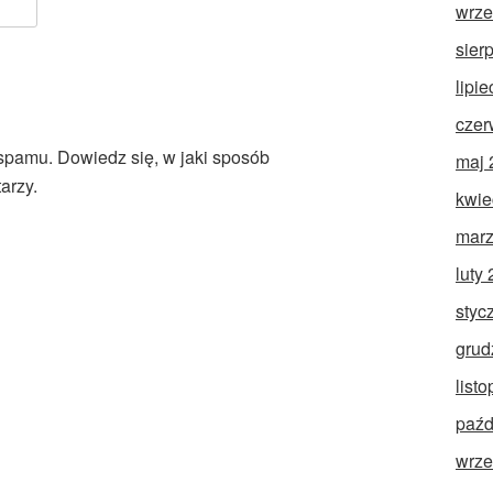
wrze
sier
lipi
czer
 spamu.
Dowiedz się, w jaki sposób
maj 
arzy.
kwie
marz
luty
styc
grud
list
paźd
wrze