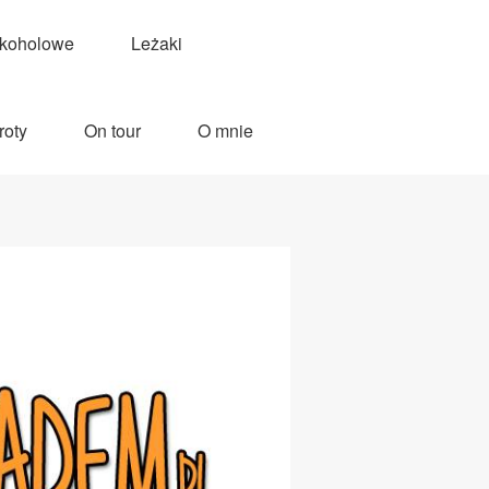
lkoholowe
Leżaki
roty
On tour
O mnie