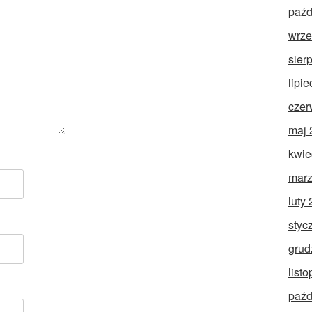
paźd
wrze
sier
lipi
czer
maj 
kwie
marz
luty
styc
grud
list
paźd