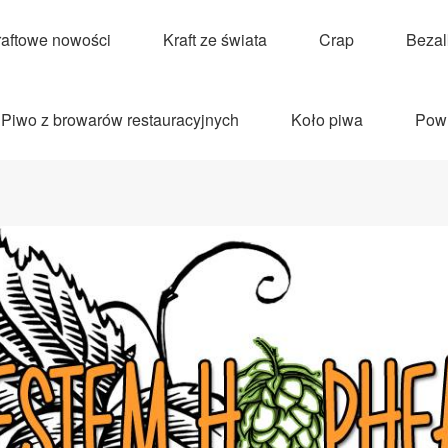
raftowe nowości
Kraft ze świata
Crap
Beza
Piwo z browarów restauracyjnych
Koło piwa
Pow