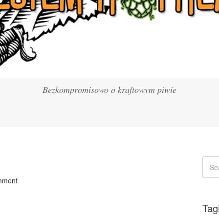
Bezkompromisowo o kraftowym piwie
mment
Tag