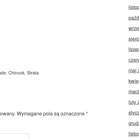
list
paźd
wrze
sier
lipi
czer
maj 
ade
,
Chinook
,
Strata
kwie
marz
luty
styc
kowany.
Wymagane pola są oznaczone
*
grud
list