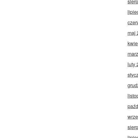
sier
lipi
czer
maj 
kwie
marz
luty
styc
grud
list
paźd
wrze
sier
lipi