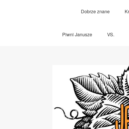
Dobrze znane
K
Piwni Janusze
VS.