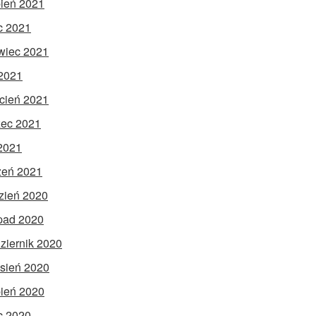
pień 2021
ec 2021
wiec 2021
2021
cień 2021
ec 2021
 2021
zeń 2021
zień 2020
opad 2020
ziernik 2020
sień 2020
pień 2020
ec 2020