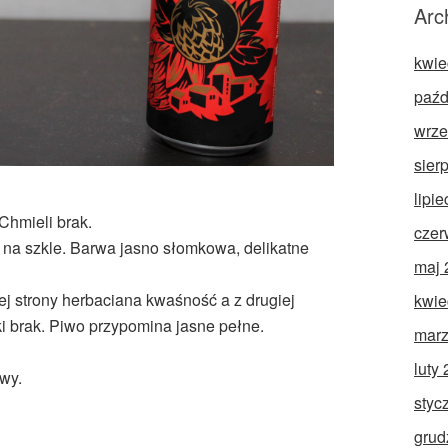
Arc
kwie
paźd
wrze
sier
lipi
Chmieli brak.
czer
u na szkle. Barwa jasno słomkowa, delikatne
maj 
 strony herbaciana kwaśność a z drugiej
kwie
i brak. Piwo przypomina jasne pełne.
marz
luty
wy.
styc
grud