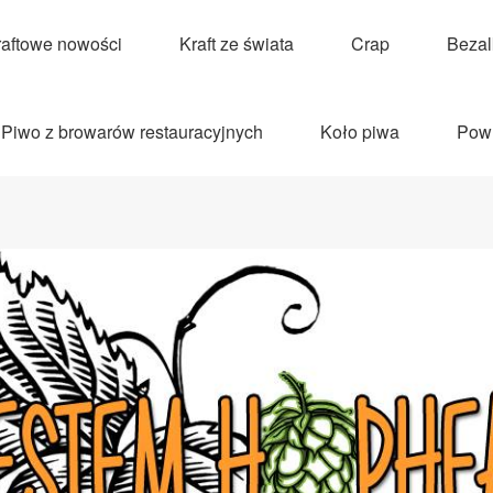
raftowe nowości
Kraft ze świata
Crap
Beza
Piwo z browarów restauracyjnych
Koło piwa
Pow