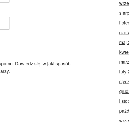
wrze
sier
lipi
czer
maj 
kwie
marz
 spamu.
Dowiedz się, w jaki sposób
arzy.
luty
styc
grud
list
paźd
wrze