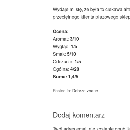
Wydaje mi się, że była to ciekawa al
przeciętnego klienta płazowego sklep
Ocena:
Aromat:
3/10
Wygląd:
1/5
Smak:
5/10
Odczucie:
1/5
Ogólna:
4/20
Suma: 1,4/5
Posted in:
Dobrze znane
Dodaj komentarz
Twój adres email nie zostanie opubli