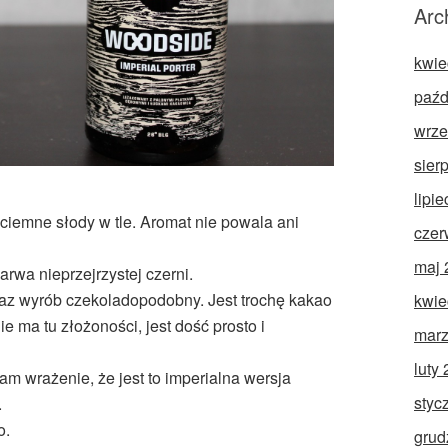
Arc
kwie
paźd
wrze
sier
lipi
ciemne słody w tle. Aromat nie powala ani
czer
maj 
rwa nieprzejrzystej czerni.
az wyrób czekoladopodobny. Jest trochę kakao
kwie
Nie ma tu złożoności, jest dość prosto i
marz
luty
mam wrażenie, że jest to imperialna wersja
styc
.
o.
grud