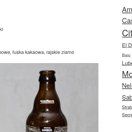
Ama
Ca
ki
Ci
El 
bowe, łuska kakaowa, rajskie ziarno
Blanc
Lube
Mo
Nel
Sab
Strat
Secr