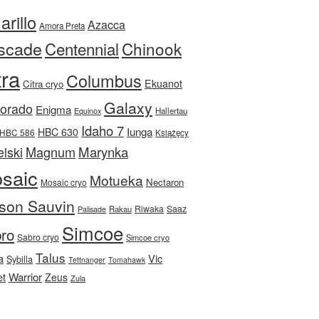
rillo
Azacca
Amora Preta
scade
Centennial
Chinook
tra
Columbus
Ekuanot
Citra cryo
Galaxy
Dorado
Enigma
Equinox
Hallertau
Idaho 7
Iunga
HBC 630
HBC 586
Książęcy
Magnum
Marynka
lski
saic
Motueka
Nectaron
Mosaic cryo
son Sauvin
Riwaka
Saaz
Rakau
Palisade
Simcoe
ro
Sabro cryo
Simcoe cryo
Talus
a
Vic
Sybilla
Tettnanger
Tomahawk
et
Warrior
Zeus
Zula