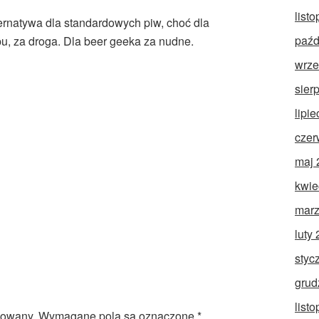
list
ternatywa dla standardowych piw, choć dla
paźd
u, za droga. Dla beer geeka za nudne.
wrze
sier
lipi
czer
maj 
kwie
marz
luty
styc
grud
list
kowany.
Wymagane pola są oznaczone
*