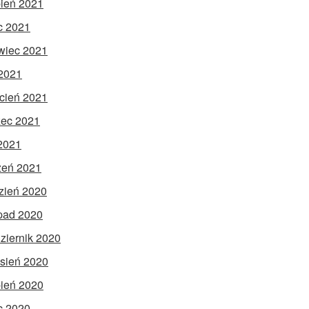
pień 2021
ec 2021
wiec 2021
2021
cień 2021
ec 2021
 2021
zeń 2021
zień 2020
opad 2020
ziernik 2020
sień 2020
pień 2020
ec 2020