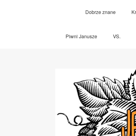
Dobrze znane
K
Piwni Janusze
VS.