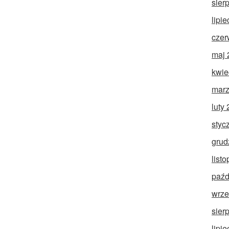
sier
lipi
czer
maj 
kwie
marz
luty
styc
grud
list
paźd
wrze
sier
lipi