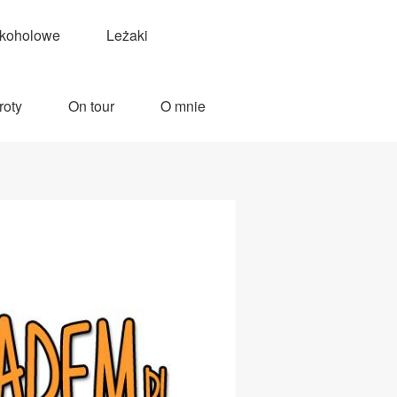
lkoholowe
Leżaki
roty
On tour
O mnie