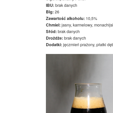
IBU:
brak danych
Blg:
26
Zawartość alkoholu:
10,5%
Chmiel:
jasny, karmelowy, monachijs
Słód:
brak danych
Drożdże:
brak danych
Dodatki:
jęczmień prażony, płatki dę