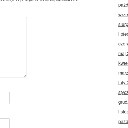
paźd
wrze
sier
lipi
czer
maj 
kwie
marz
luty
styc
grud
list
paźd