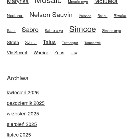
Motueka
Marynka
Mosaic cryo
Nelson Sauvin
Nectaron
Riwaka
Rakau
Palisade
Simcoe
Sabro
Saaz
Sabro cryo
Simcoe cryo
Talus
Strata
Sybilla
Tettnanger
Tomahawk
Vic Secret
Warrior
Zeus
Zula
Archiwa
kwiecień 2026
październik 2025
wrzesień 2025
sierpień 2025
lipiec 2025