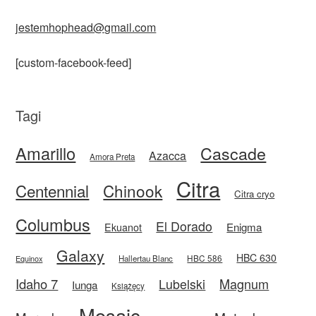
jestemhophead@gmail.com
[custom-facebook-feed]
Tagi
Amarillo
Cascade
Azacca
Amora Preta
Citra
Centennial
Chinook
Citra cryo
Columbus
El Dorado
Enigma
Ekuanot
Galaxy
HBC 630
HBC 586
Equinox
Hallertau Blanc
Idaho 7
Magnum
Lubelski
Iunga
Książęcy
Mosaic