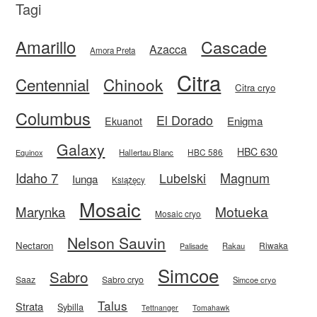
Tagi
Amarillo
Cascade
Azacca
Amora Preta
Citra
Centennial
Chinook
Citra cryo
Columbus
El Dorado
Enigma
Ekuanot
Galaxy
HBC 630
HBC 586
Equinox
Hallertau Blanc
Idaho 7
Magnum
Lubelski
Iunga
Książęcy
Mosaic
Motueka
Marynka
Mosaic cryo
Nelson Sauvin
Nectaron
Riwaka
Rakau
Palisade
Simcoe
Sabro
Saaz
Sabro cryo
Simcoe cryo
Talus
Strata
Sybilla
Tettnanger
Tomahawk