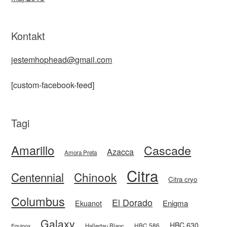
Kontakt
jestemhophead@gmail.com
[custom-facebook-feed]
Tagi
Amarillo
Cascade
Azacca
Amora Preta
Citra
Centennial
Chinook
Citra cryo
Columbus
El Dorado
Enigma
Ekuanot
Galaxy
HBC 630
HBC 586
Equinox
Hallertau Blanc