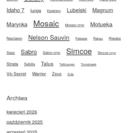
Idaho 7
Magnum
Lubelski
Iunga
Książęcy
Mosaic
Motueka
Marynka
Mosaic cryo
Nelson Sauvin
Nectaron
Riwaka
Rakau
Palisade
Simcoe
Sabro
Saaz
Sabro cryo
Simcoe cryo
Talus
Strata
Sybilla
Tettnanger
Tomahawk
Vic Secret
Warrior
Zeus
Zula
Archiwa
kwiecień 2026
październik 2025
wrzesień 2025