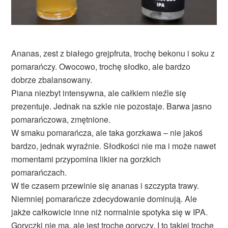
Ananas, zest z białego grejpfruta, trochę bekonu i soku z
pomarańczy. Owocowo, trochę słodko, ale bardzo
dobrze zbalansowany.
Piana niezbyt intensywna, ale całkiem nieźle się
prezentuje. Jednak na szkle nie pozostaje. Barwa jasno
pomarańczowa, zmętnione.
W smaku pomarańcza, ale taka gorzkawa – nie jakoś
bardzo, jednak wyraźnie. Słodkości nie ma i może nawet
momentami przypomina likier na gorzkich
pomarańczach.
W tle czasem przewinie się ananas i szczypta trawy.
Niemniej pomarańcze zdecydowanie dominują. Ale
jakże całkowicie inne niż normalnie spotyka się w IPA.
Goryczki nie ma, ale jest trochę goryczy. I to takiej trochę