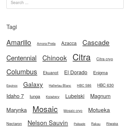
Tagi
Amarillo
Cascade
Azacca
Amora Preta
Citra
Centennial
Chinook
Citra cryo
Columbus
El Dorado
Enigma
Ekuanot
Galaxy
HBC 630
HBC 586
Equinox
Hallertau Blanc
Idaho 7
Magnum
Lubelski
Iunga
Książęcy
Mosaic
Motueka
Marynka
Mosaic cryo
Nelson Sauvin
Nectaron
Riwaka
Rakau
Palisade