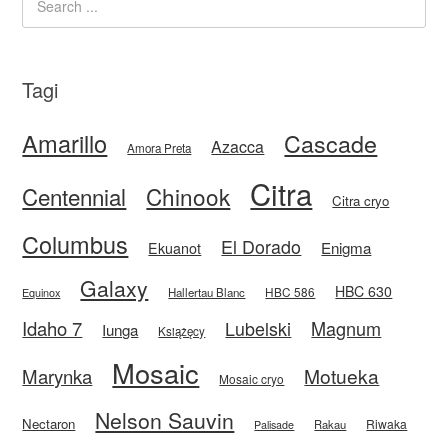
Tagi
Amarillo
Cascade
Azacca
Amora Preta
Citra
Centennial
Chinook
Citra cryo
Columbus
El Dorado
Enigma
Ekuanot
Galaxy
HBC 630
HBC 586
Equinox
Hallertau Blanc
Idaho 7
Magnum
Lubelski
Iunga
Książęcy
Mosaic
Motueka
Marynka
Mosaic cryo
Nelson Sauvin
Nectaron
Riwaka
Rakau
Palisade