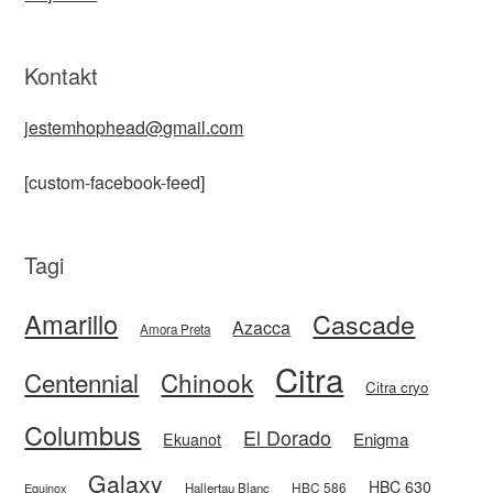
Kontakt
jestemhophead@gmail.com
[custom-facebook-feed]
Tagi
Amarillo
Cascade
Azacca
Amora Preta
Citra
Centennial
Chinook
Citra cryo
Columbus
El Dorado
Enigma
Ekuanot
Galaxy
HBC 630
HBC 586
Equinox
Hallertau Blanc