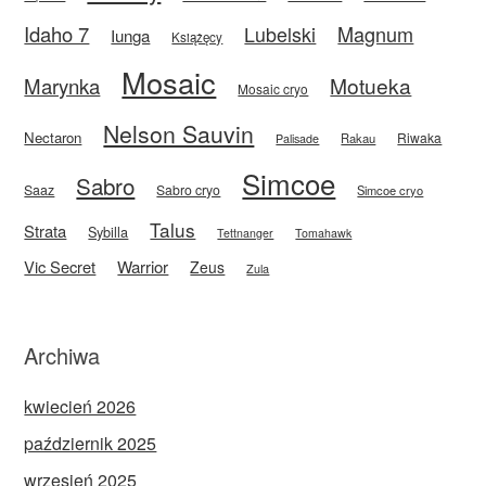
Idaho 7
Magnum
Lubelski
Iunga
Książęcy
Mosaic
Motueka
Marynka
Mosaic cryo
Nelson Sauvin
Nectaron
Riwaka
Rakau
Palisade
Simcoe
Sabro
Saaz
Sabro cryo
Simcoe cryo
Talus
Strata
Sybilla
Tettnanger
Tomahawk
Vic Secret
Warrior
Zeus
Zula
Archiwa
kwiecień 2026
październik 2025
wrzesień 2025