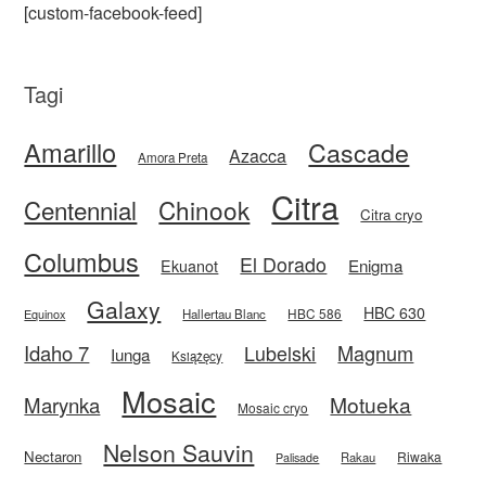
[custom-facebook-feed]
Tagi
Amarillo
Cascade
Azacca
Amora Preta
Citra
Centennial
Chinook
Citra cryo
Columbus
El Dorado
Enigma
Ekuanot
Galaxy
HBC 630
HBC 586
Equinox
Hallertau Blanc
Idaho 7
Magnum
Lubelski
Iunga
Książęcy
Mosaic
Motueka
Marynka
Mosaic cryo
Nelson Sauvin
Nectaron
Riwaka
Rakau
Palisade