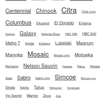
Citra
Centennial
Chinook
Citra cryo
Columbus
El Dorado
Enigma
Ekuanot
Galaxy
HBC 630
HBC 586
Equinox
Hallertau Blanc
Idaho 7
Magnum
Lubelski
Iunga
Książęcy
Mosaic
Motueka
Marynka
Mosaic cryo
Nelson Sauvin
Nectaron
Riwaka
Rakau
Palisade
Simcoe
Sabro
Saaz
Sabro cryo
Simcoe cryo
Talus
Strata
Sybilla
Tettnanger
Tomahawk
Vic Secret
Warrior
Zeus
Zula