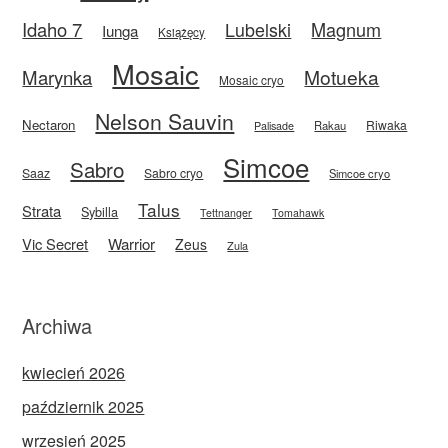
Idaho 7
Magnum
Lubelski
Iunga
Książęcy
Mosaic
Motueka
Marynka
Mosaic cryo
Nelson Sauvin
Nectaron
Riwaka
Rakau
Palisade
Simcoe
Sabro
Saaz
Sabro cryo
Simcoe cryo
Talus
Strata
Sybilla
Tettnanger
Tomahawk
Vic Secret
Warrior
Zeus
Zula
Archiwa
kwiecień 2026
październik 2025
wrzesień 2025