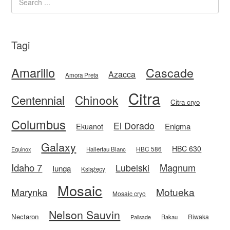
Tagi
Amarillo
Cascade
Azacca
Amora Preta
Citra
Centennial
Chinook
Citra cryo
Columbus
El Dorado
Enigma
Ekuanot
Galaxy
HBC 630
HBC 586
Equinox
Hallertau Blanc
Idaho 7
Magnum
Lubelski
Iunga
Książęcy
Mosaic
Motueka
Marynka
Mosaic cryo
Nelson Sauvin
Nectaron
Riwaka
Rakau
Palisade