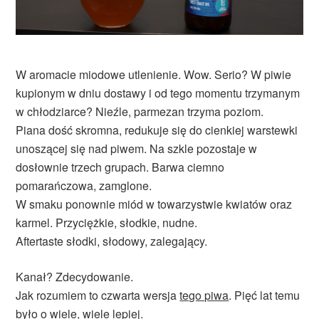
W aromacie miodowe utlenienie. Wow. Serio? W piwie
kupionym w dniu dostawy i od tego momentu trzymanym
w chłodziarce? Nieźle, parmezan trzyma poziom.
Piana dość skromna, redukuje się do cienkiej warstewki
unoszącej się nad piwem. Na szkle pozostaje w
dosłownie trzech grupach. Barwa ciemno
pomarańczowa, zamglone.
W smaku ponownie miód w towarzystwie kwiatów oraz
karmel. Przyciężkie, słodkie, nudne.
Aftertaste słodki, słodowy, zalegający.
Kanał? Zdecydowanie.
Jak rozumiem to czwarta wersja
tego piwa
. Pięć lat temu
było o wiele, wiele lepiej.