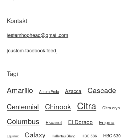
Kontakt
jestemhophead@gmail.com
[custom-facebook-feed]
Tagi
Amarillo
Cascade
Azacca
Amora Preta
Citra
Centennial
Chinook
Citra cryo
Columbus
El Dorado
Enigma
Ekuanot
Galaxy
HBC 630
HBC 586
Equinox
Hallertau Blanc