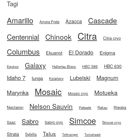
Tagi
Amarillo
Cascade
Azacca
Amora Preta
Citra
Centennial
Chinook
Citra cryo
Columbus
El Dorado
Enigma
Ekuanot
Galaxy
HBC 630
HBC 586
Equinox
Hallertau Blanc
Idaho 7
Magnum
Lubelski
Iunga
Książęcy
Mosaic
Motueka
Marynka
Mosaic cryo
Nelson Sauvin
Nectaron
Riwaka
Rakau
Palisade
Simcoe
Sabro
Saaz
Sabro cryo
Simcoe cryo
Talus
Strata
Sybilla
Tettnanger
Tomahawk