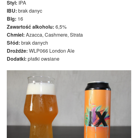
Styl:
IPA
IBU:
brak danyc
Blg:
16
Zawartość alkoholu:
6,5%
Chmiel:
Azacca, Cashmere, Strata
Słód:
brak danych
Drożdże:
WLP066 London Ale
Dodatki:
płatki owsiane