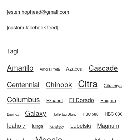
jestemhophead@gmail.com
[custom-facebook-feed]
Tagi
Amarillo
Cascade
Azacca
Amora Preta
Citra
Centennial
Chinook
Citra cryo
Columbus
El Dorado
Enigma
Ekuanot
Galaxy
HBC 630
HBC 586
Equinox
Hallertau Blanc
Idaho 7
Magnum
Lubelski
Iunga
Książęcy
Mosaic