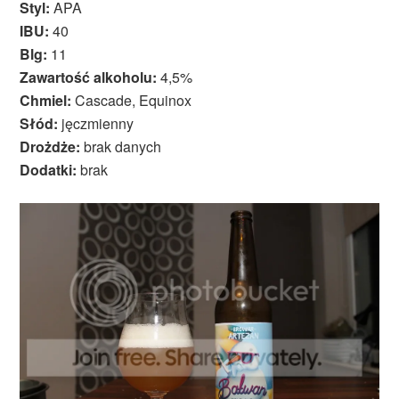
Styl:
APA
IBU:
40
Blg:
11
Zawartość alkoholu:
4,5%
Chmiel:
Cascade, Equinox
Słód:
jęczmienny
Drożdże:
brak danych
Dodatki:
brak