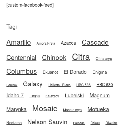
[custom-facebook-feed]
Tagi
Amarillo
Cascade
Azacca
Amora Preta
Citra
Centennial
Chinook
Citra cryo
Columbus
El Dorado
Enigma
Ekuanot
Galaxy
HBC 630
HBC 586
Equinox
Hallertau Blanc
Idaho 7
Magnum
Lubelski
Iunga
Książęcy
Mosaic
Motueka
Marynka
Mosaic cryo
Nelson Sauvin
Nectaron
Riwaka
Rakau
Palisade