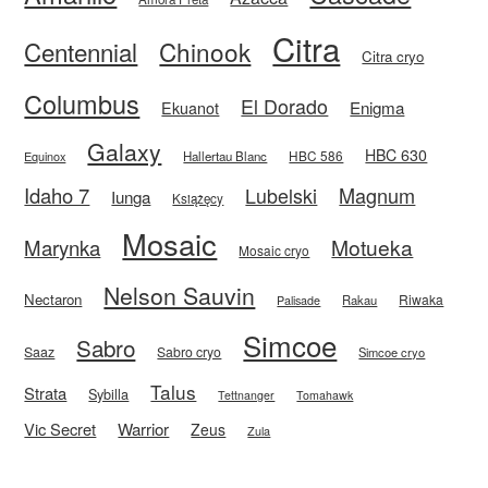
Citra
Centennial
Chinook
Citra cryo
Columbus
El Dorado
Enigma
Ekuanot
Galaxy
HBC 630
HBC 586
Equinox
Hallertau Blanc
Idaho 7
Magnum
Lubelski
Iunga
Książęcy
Mosaic
Motueka
Marynka
Mosaic cryo
Nelson Sauvin
Nectaron
Riwaka
Rakau
Palisade
Simcoe
Sabro
Saaz
Sabro cryo
Simcoe cryo
Talus
Strata
Sybilla
Tettnanger
Tomahawk
Vic Secret
Warrior
Zeus
Zula