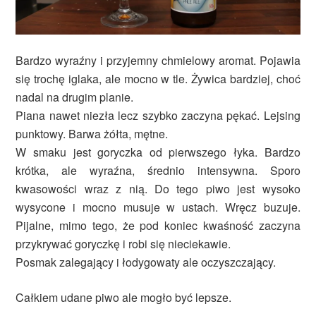
Bardzo wyraźny i przyjemny chmielowy aromat. Pojawia
się trochę iglaka, ale mocno w tle. Żywica bardziej, choć
nadal na drugim planie.
Piana nawet niezła lecz szybko zaczyna pękać. Lejsing
punktowy. Barwa żółta, mętne.
W smaku jest goryczka od pierwszego łyka. Bardzo
krótka, ale wyraźna, średnio intensywna. Sporo
kwasowości wraz z nią. Do tego piwo jest wysoko
wysycone i mocno musuje w ustach. Wręcz buzuje.
Pijalne, mimo tego, że pod koniec kwaśność zaczyna
przykrywać goryczkę i robi się nieciekawie.
Posmak zalegający i łodygowaty ale oczyszczający.
Całkiem udane piwo ale mogło być lepsze.