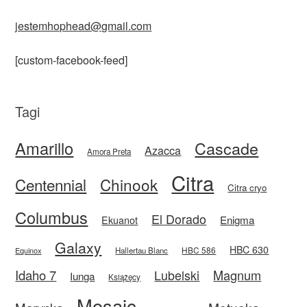
jestemhophead@gmail.com
[custom-facebook-feed]
Tagi
Amarillo
Cascade
Azacca
Amora Preta
Citra
Centennial
Chinook
Citra cryo
Columbus
El Dorado
Enigma
Ekuanot
Galaxy
HBC 630
HBC 586
Equinox
Hallertau Blanc
Idaho 7
Magnum
Lubelski
Iunga
Książęcy
Mosaic