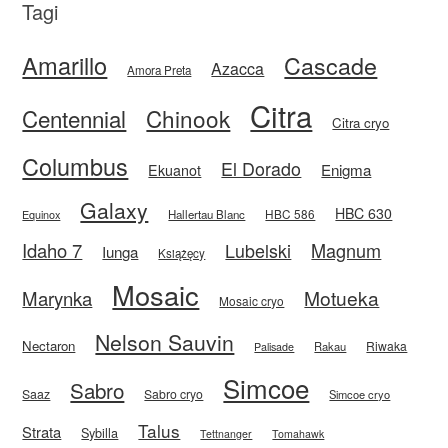
Tagi
Amarillo
Cascade
Azacca
Amora Preta
Citra
Centennial
Chinook
Citra cryo
Columbus
El Dorado
Enigma
Ekuanot
Galaxy
HBC 630
HBC 586
Equinox
Hallertau Blanc
Idaho 7
Magnum
Lubelski
Iunga
Książęcy
Mosaic
Motueka
Marynka
Mosaic cryo
Nelson Sauvin
Nectaron
Riwaka
Rakau
Palisade
Simcoe
Sabro
Saaz
Sabro cryo
Simcoe cryo
Talus
Strata
Sybilla
Tettnanger
Tomahawk