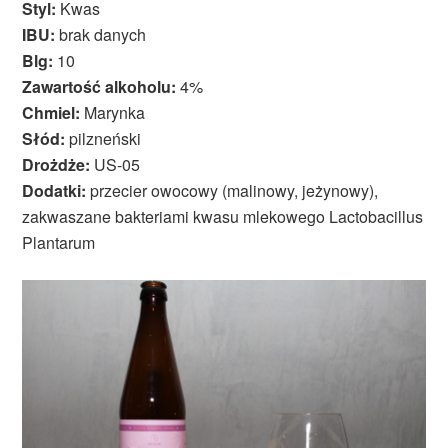
Styl:
Kwas
IBU:
brak danych
Blg:
10
Zawartość alkoholu:
4%
Chmiel:
Marynka
Słód:
pilzneński
Drożdże:
US-05
Dodatki:
przecier owocowy (malinowy, jeżynowy),
zakwaszane bakteriami kwasu mlekowego Lactobacillus
Plantarum