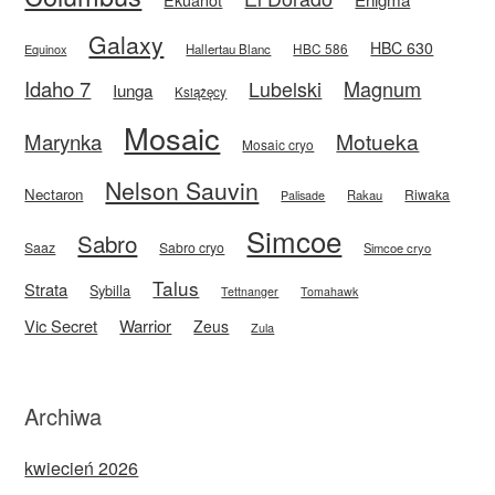
Galaxy
HBC 630
HBC 586
Equinox
Hallertau Blanc
Idaho 7
Magnum
Lubelski
Iunga
Książęcy
Mosaic
Motueka
Marynka
Mosaic cryo
Nelson Sauvin
Nectaron
Riwaka
Rakau
Palisade
Simcoe
Sabro
Saaz
Sabro cryo
Simcoe cryo
Talus
Strata
Sybilla
Tettnanger
Tomahawk
Vic Secret
Warrior
Zeus
Zula
Archiwa
kwiecień 2026