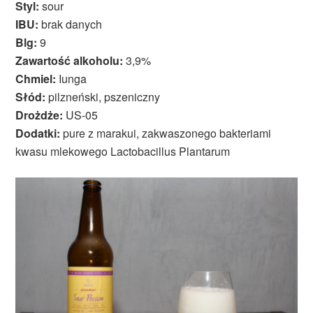
Styl:
sour
IBU:
brak danych
Blg:
9
Zawartość alkoholu:
3,9%
Chmiel:
Iunga
Słód:
pilzneński, pszeniczny
Drożdże:
US-05
Dodatki:
pure z marakui, zakwaszonego bakteriami
kwasu mlekowego Lactobacillus Plantarum