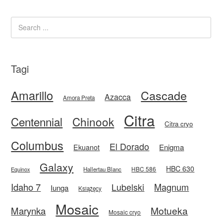
Tagi
Amarillo
Cascade
Azacca
Amora Preta
Citra
Centennial
Chinook
Citra cryo
Columbus
El Dorado
Enigma
Ekuanot
Galaxy
HBC 630
HBC 586
Equinox
Hallertau Blanc
Idaho 7
Magnum
Lubelski
Iunga
Książęcy
Mosaic
Motueka
Marynka
Mosaic cryo