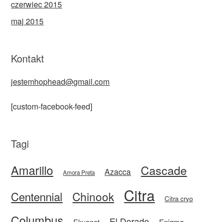
czerwiec 2015
maj 2015
Kontakt
jestemhophead@gmail.com
[custom-facebook-feed]
Tagi
Amarillo
Cascade
Azacca
Amora Preta
Citra
Centennial
Chinook
Citra cryo
Columbus
El Dorado
Enigma
Ekuanot