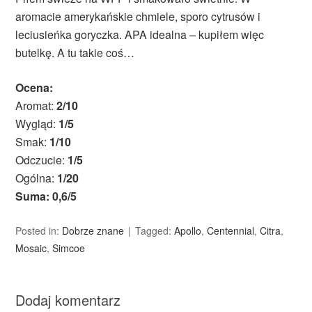
aromacie amerykańskie chmiele, sporo cytrusów i
leciusieńka goryczka. APA idealna – kupiłem więc
butelkę. A tu takie coś…
Ocena:
Aromat:
2/10
Wygląd:
1/5
Smak:
1/10
Odczucie:
1/5
Ogólna:
1/20
Suma: 0,6/5
Posted in:
Dobrze znane
Tagged:
Apollo
,
Centennial
,
Citra
,
Mosaic
,
Simcoe
Dodaj komentarz