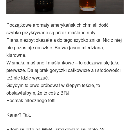
Początkowe aromaty amerykańskich chmieli dość
szybko przykrywane są przez maślane nuty.
Piana niezbyt okazała a do tego szybko znika. Nic z niej
nie pozostaje na szkle. Barwa jasno miedziana,
klarowne.
W smaku maślane i maślankowe – to odczuwa się jako
pierwsze. Dalej brak goryczki całkowicie a i słodowości
też nie idzie wyczuć.
Gdybym to piwo próbował w ślepym teście, to
obstawiałbym, że to coś z BRJ.
Posmak mlecznego toffi.
Kanał? Tak.
Piłem świeże na WFP i smakowało świetnie. W