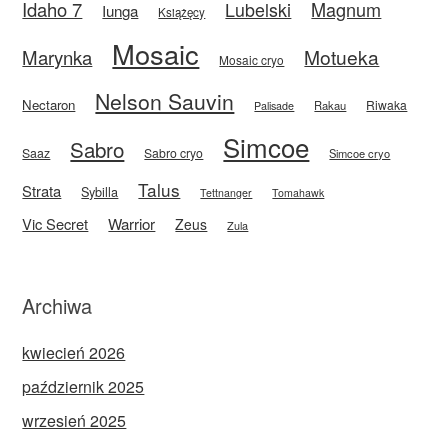
Idaho 7
Magnum
Lubelski
Iunga
Książęcy
Mosaic
Motueka
Marynka
Mosaic cryo
Nelson Sauvin
Nectaron
Riwaka
Rakau
Palisade
Simcoe
Sabro
Saaz
Sabro cryo
Simcoe cryo
Talus
Strata
Sybilla
Tettnanger
Tomahawk
Vic Secret
Warrior
Zeus
Zula
Archiwa
kwiecień 2026
październik 2025
wrzesień 2025