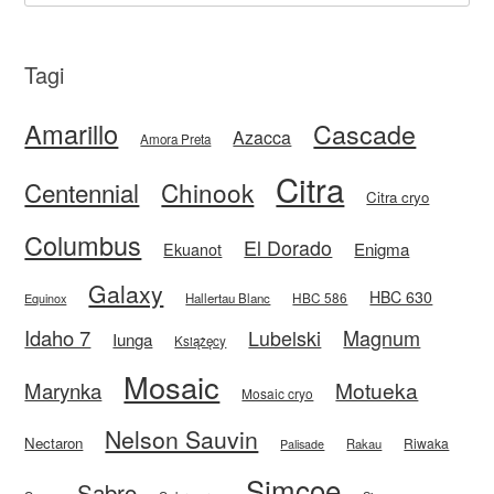
Tagi
Amarillo
Cascade
Azacca
Amora Preta
Citra
Centennial
Chinook
Citra cryo
Columbus
El Dorado
Enigma
Ekuanot
Galaxy
HBC 630
HBC 586
Equinox
Hallertau Blanc
Idaho 7
Magnum
Lubelski
Iunga
Książęcy
Mosaic
Motueka
Marynka
Mosaic cryo
Nelson Sauvin
Nectaron
Riwaka
Rakau
Palisade
Simcoe
Sabro