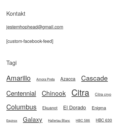
Kontakt
jestemhophead@gmail.com
[custom-facebook-feed]
Tagi
Amarillo
Cascade
Azacca
Amora Preta
Citra
Centennial
Chinook
Citra cryo
Columbus
El Dorado
Enigma
Ekuanot
Galaxy
HBC 630
HBC 586
Equinox
Hallertau Blanc