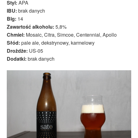
Styl:
APA
IBU:
brak danych
Blg:
14
Zawartość alkoholu:
5,8%
Chmiel:
Mosaic, Citra, Simcoe, Centennial, Apollo
Słód:
pale ale, dekstrynowy, karmelowy
Drożdże:
US-05
Dodatki:
brak danych