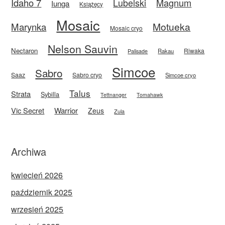
Idaho 7
Magnum
Lubelski
Iunga
Książęcy
Mosaic
Motueka
Marynka
Mosaic cryo
Nelson Sauvin
Nectaron
Riwaka
Rakau
Palisade
Simcoe
Sabro
Saaz
Sabro cryo
Simcoe cryo
Talus
Strata
Sybilla
Tettnanger
Tomahawk
Vic Secret
Warrior
Zeus
Zula
Archiwa
kwiecień 2026
październik 2025
wrzesień 2025