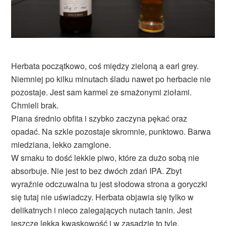
Herbata początkowo, coś między zieloną a earl grey.
Niemniej po kilku minutach śladu nawet po herbacie nie
pozostaje. Jest sam karmel ze smażonymi ziołami.
Chmieli brak.
Piana średnio obfita i szybko zaczyna pękać oraz
opadać. Na szkle pozostaje skromnie, punktowo. Barwa
miedziana, lekko zamglone.
W smaku to dość lekkie piwo, które za dużo sobą nie
absorbuje. Nie jest to bez dwóch zdań IPA. Zbyt
wyraźnie odczuwalna tu jest słodowa strona a goryczki
się tutaj nie uświadczy. Herbata objawia się tylko w
delikatnych i nieco zalegających nutach tanin. Jest
jeszcze lekka kwaskowość i w zasadzie to tyle.