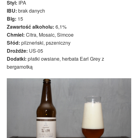
Styl:
IPA
IBU:
brak danych
Blg:
15
Zawartość alkoholu:
6,1%
Chmiel:
Citra, Mosaic, Simcoe
Słód:
pilzneński, pszeniczny
Drożdże:
US-05
Dodatki:
płatki owsiane, herbata Earl Grey z
bergamotką