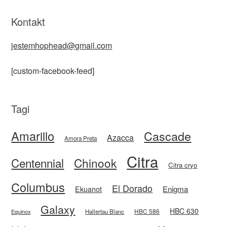
Kontakt
jestemhophead@gmail.com
[custom-facebook-feed]
Tagi
Amarillo
Cascade
Azacca
Amora Preta
Citra
Centennial
Chinook
Citra cryo
Columbus
El Dorado
Enigma
Ekuanot
Galaxy
HBC 630
HBC 586
Equinox
Hallertau Blanc