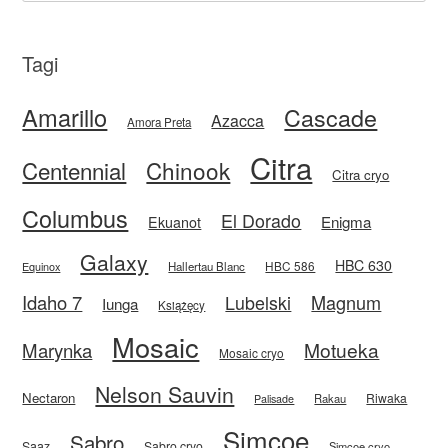
Tagi
Amarillo
Cascade
Azacca
Amora Preta
Citra
Centennial
Chinook
Citra cryo
Columbus
El Dorado
Enigma
Ekuanot
Galaxy
HBC 630
HBC 586
Equinox
Hallertau Blanc
Idaho 7
Magnum
Lubelski
Iunga
Książęcy
Mosaic
Motueka
Marynka
Mosaic cryo
Nelson Sauvin
Nectaron
Riwaka
Rakau
Palisade
Simcoe
Sabro
Saaz
Sabro cryo
Simcoe cryo