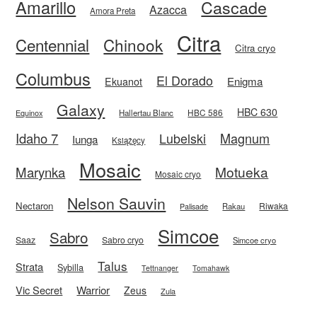
Amarillo
Cascade
Azacca
Amora Preta
Citra
Centennial
Chinook
Citra cryo
Columbus
El Dorado
Enigma
Ekuanot
Galaxy
HBC 630
HBC 586
Equinox
Hallertau Blanc
Idaho 7
Magnum
Lubelski
Iunga
Książęcy
Mosaic
Motueka
Marynka
Mosaic cryo
Nelson Sauvin
Nectaron
Riwaka
Rakau
Palisade
Simcoe
Sabro
Saaz
Sabro cryo
Simcoe cryo
Talus
Strata
Sybilla
Tettnanger
Tomahawk
Vic Secret
Warrior
Zeus
Zula