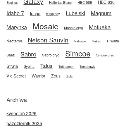
Galaxy
HBC 630
HBC 586
Equinox
Hallertau Blanc
Idaho 7
Magnum
Lubelski
Iunga
Książęcy
Mosaic
Motueka
Marynka
Mosaic cryo
Nelson Sauvin
Nectaron
Riwaka
Rakau
Palisade
Simcoe
Sabro
Saaz
Sabro cryo
Simcoe cryo
Talus
Strata
Sybilla
Tettnanger
Tomahawk
Vic Secret
Warrior
Zeus
Zula
Archiwa
kwiecień 2026
październik 2025