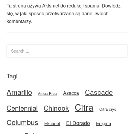
Ta strona używa Akismet do redukcji spamu.
Dowiedz
się, w jaki sposób przetwarzane są dane Twoich
komentarzy.
Tagi
Amarillo
Cascade
Azacca
Amora Preta
Citra
Centennial
Chinook
Citra cryo
Columbus
El Dorado
Enigma
Ekuanot