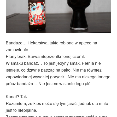
Bandaże… i lekarstwa, takie robione w aptece na
zamówienie.
Piany brak. Barwa nieprzeniknionej czerni.
W smaku bandaż… To jest jedyny smak. Pełnia nie
istnieje, co dziwne patrząc na palto. Nie ma również
zapowiadanej wysokiej goryczki. Nie ma niczego innego
prócz bandaża… Nie jestem w stanie tego pić.
Kanał? Tak.
Rozumiem, że ktoś może się tym jarać, jednak dla mnie
jest to niepijalne.
Zastanawiałem się, czy z czasem intensywność się nie