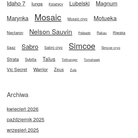
Idaho 7
Magnum
Lubelski
Iunga
Książęcy
Mosaic
Motueka
Marynka
Mosaic cryo
Nelson Sauvin
Nectaron
Riwaka
Rakau
Palisade
Simcoe
Sabro
Saaz
Sabro cryo
Simcoe cryo
Talus
Strata
Sybilla
Tettnanger
Tomahawk
Vic Secret
Warrior
Zeus
Zula
Archiwa
kwiecień 2026
październik 2025
wrzesień 2025