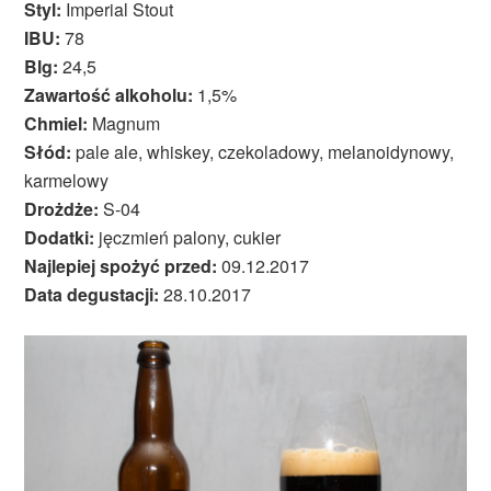
Styl:
Imperial Stout
IBU:
78
Blg:
24,5
Zawartość alkoholu:
1,5%
Chmiel:
Magnum
Słód:
pale ale, whiskey, czekoladowy, melanoidynowy,
karmelowy
Drożdże:
S-04
Dodatki:
jęczmień palony, cukier
Najlepiej spożyć przed:
09.12.2017
Data degustacji:
28.10.2017