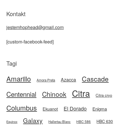
Kontakt
jestemhophead@gmail.com
[custom-facebook-feed]
Tagi
Amarillo
Cascade
Azacca
Amora Preta
Citra
Centennial
Chinook
Citra cryo
Columbus
El Dorado
Enigma
Ekuanot
Galaxy
HBC 630
HBC 586
Equinox
Hallertau Blanc