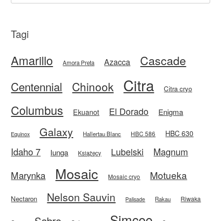
Tagi
Amarillo
Cascade
Azacca
Amora Preta
Citra
Centennial
Chinook
Citra cryo
Columbus
El Dorado
Enigma
Ekuanot
Galaxy
HBC 630
HBC 586
Equinox
Hallertau Blanc
Idaho 7
Magnum
Lubelski
Iunga
Książęcy
Mosaic
Motueka
Marynka
Mosaic cryo
Nelson Sauvin
Nectaron
Riwaka
Rakau
Palisade
Simcoe
Sabro