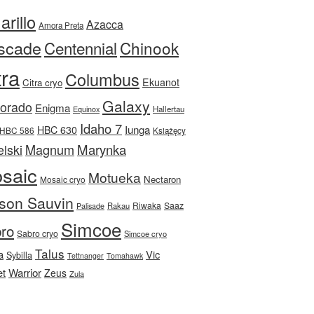
rillo
Azacca
Amora Preta
scade
Centennial
Chinook
tra
Columbus
Ekuanot
Citra cryo
Galaxy
Dorado
Enigma
Equinox
Hallertau
Idaho 7
Iunga
HBC 630
HBC 586
Książęcy
Magnum
Marynka
lski
saic
Motueka
Nectaron
Mosaic cryo
son Sauvin
Riwaka
Saaz
Rakau
Palisade
Simcoe
ro
Sabro cryo
Simcoe cryo
Talus
a
Vic
Sybilla
Tettnanger
Tomahawk
et
Warrior
Zeus
Zula