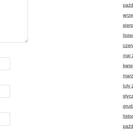
paźd
wrze
sier
lipi
czer
maj 
kwie
marz
luty
styc
grud
list
paźd