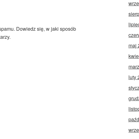
wrze
sier
lipi
 spamu.
Dowiedz się, w jaki sposób
czer
arzy.
maj 
kwie
marz
luty
styc
grud
list
paźd
wrze