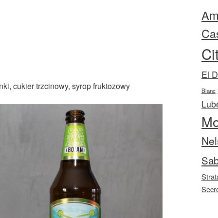
Ama
Ca
Ci
El 
nki, cukier trzcinowy, syrop fruktozowy
Blanc
Lube
Mo
Nel
Sab
Strat
Secr