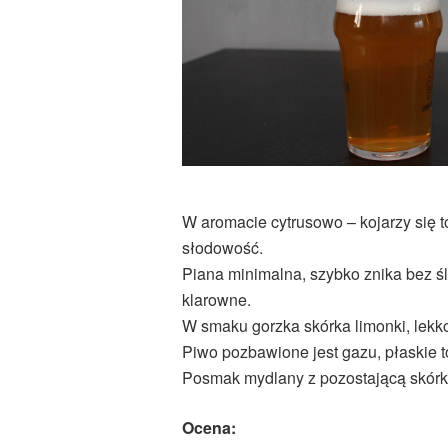
W aromacie cytrusowo – kojarzy się 
słodowość.
Piana minimalna, szybko znika bez ś
klarowne.
W smaku gorzka skórka limonki, lekk
Piwo pozbawione jest gazu, płaskie to
Posmak mydlany z pozostającą skórką
Ocena: