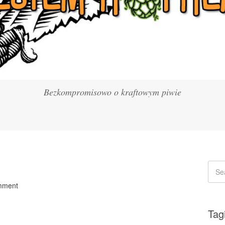
Bezkompromisowo o kraftowym piwie
mment
Tag