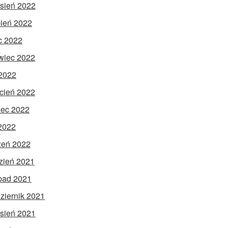
sień 2022
pień 2022
ec 2022
wiec 2022
2022
cień 2022
ec 2022
 2022
zeń 2022
zień 2021
opad 2021
ziernik 2021
sień 2021