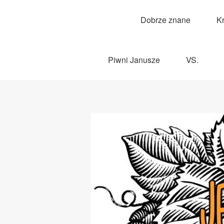
Dobrze znane
K
Piwni Janusze
VS.