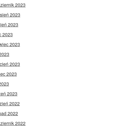
ziernik 2023
sień 2023
pień 2023
ec 2023
wiec 2023
2023
cień 2023
ec 2023
 2023
zeń 2023
zień 2022
opad 2022
ziernik 2022