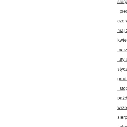
sier
lipi
czer
maj 
kwie
marz
luty
styc
grud
list
paźd
wrze
sier
lipi