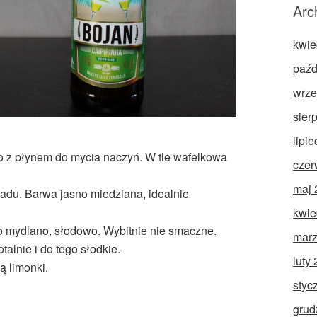
Arc
kwie
paźd
wrze
sier
lipi
to z płynem do mycia naczyń. W tle wafelkowa
czer
maj 
ladu. Barwa jasno miedziana, idealnie
kwie
o mydlano, słodowo. Wybitnie nie smaczne.
marz
talnie i do tego słodkie.
luty
 limonki.
styc
grud