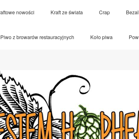
raftowe nowości
Kraft ze świata
Crap
Beza
Piwo z browarów restauracyjnych
Koło piwa
Pow