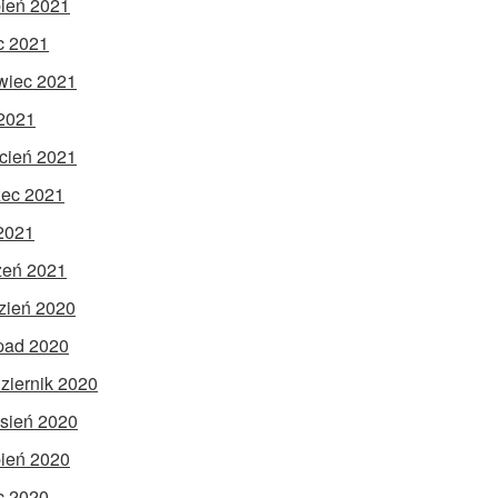
pień 2021
ec 2021
wiec 2021
2021
cień 2021
ec 2021
 2021
zeń 2021
zień 2020
opad 2020
ziernik 2020
sień 2020
pień 2020
ec 2020