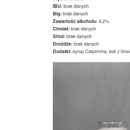
IBU:
brak danych
Blg:
brak danych
Zawartość alkoholu:
4,2%
Chmiel:
brak danych
Słód:
brak danych
Drożdże:
brak danych
Dodatki:
syrop Caipirinha, sok z limo