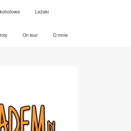
lkoholowe
Leżaki
roty
On tour
O mnie