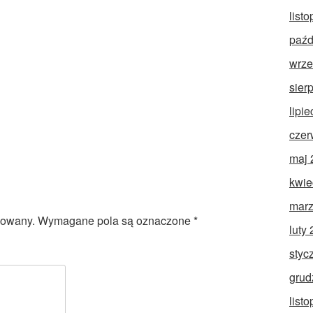
list
paźd
wrze
sier
lipi
czer
maj 
kwie
marz
kowany.
Wymagane pola są oznaczone
*
luty
styc
grud
list