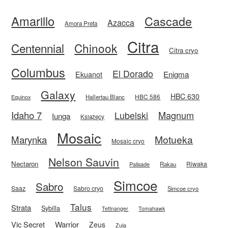
Amarillo
Cascade
Azacca
Amora Preta
Citra
Centennial
Chinook
Citra cryo
Columbus
El Dorado
Enigma
Ekuanot
Galaxy
HBC 630
HBC 586
Equinox
Hallertau Blanc
Idaho 7
Magnum
Lubelski
Iunga
Książęcy
Mosaic
Motueka
Marynka
Mosaic cryo
Nelson Sauvin
Nectaron
Riwaka
Rakau
Palisade
Simcoe
Sabro
Saaz
Sabro cryo
Simcoe cryo
Talus
Strata
Sybilla
Tettnanger
Tomahawk
Vic Secret
Warrior
Zeus
Zula