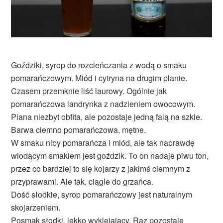
Goździki, syrop do rozcieńczania z wodą o smaku
pomarańczowym. Miód i cytryna na drugim planie.
Czasem przemknie liść laurowy. Ogólnie jak
pomarańczowa landrynka z nadzieniem owocowym.
Piana niezbyt obfita, ale pozostaje jedną falą na szkle.
Barwa ciemno pomarańczowa, mętne.
W smaku niby pomarańcza i miód, ale tak naprawdę
wiodącym smakiem jest goździk. To on nadaje piwu ton,
przez co bardziej to się kojarzy z jakimś ciemnym z
przyprawami. Ale tak, ciągle do grzańca.
Dość słodkie, syrop pomarańczowy jest naturalnym
skojarzeniem.
Posmak słodki, lekko wyklejający. Raz pozostaje