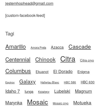
jestemhophead@gmail.com
[custom-facebook-feed]
Tagi
Amarillo
Cascade
Azacca
Amora Preta
Citra
Centennial
Chinook
Citra cryo
Columbus
El Dorado
Enigma
Ekuanot
Galaxy
HBC 630
HBC 586
Equinox
Hallertau Blanc
Idaho 7
Magnum
Lubelski
Iunga
Książęcy
Mosaic
Motueka
Marynka
Mosaic cryo