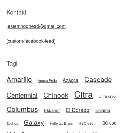
Kontakt
jestemhophead@gmail.com
[custom-facebook-feed]
Tagi
Amarillo
Cascade
Azacca
Amora Preta
Citra
Centennial
Chinook
Citra cryo
Columbus
El Dorado
Enigma
Ekuanot
Galaxy
HBC 630
HBC 586
Equinox
Hallertau Blanc