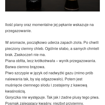
Ilość piany oraz momentalne jej pękanie wskazuje na
przegazowanie.
W aromacie, początkowo uderza zapach zioła. Po chwili
pieczony ciemny chleb. Ogólnie słabo, a samych chmieli
brak. Zaskoczeń nie ma.
Piana obfita, lecz krótkotrwała – wynik przegazowania.
Barwa ciemno brązowa.
Piwo szczypie w język od nadwyżki gazu (mimo prób
nalewania tak, by się odgazowało). Potem jest
muśnięcie ciemnego słodu i zostajemy z kawową
kwaśnością.
Goryczka nie występuje. Tak jak i żadne plusy tego piwa.
Posmak zalegający kwaśny, niezbyt przyjemny.