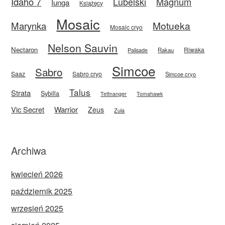
Idaho 7
Magnum
Lubelski
Iunga
Książęcy
Mosaic
Motueka
Marynka
Mosaic cryo
Nelson Sauvin
Nectaron
Riwaka
Rakau
Palisade
Simcoe
Sabro
Saaz
Sabro cryo
Simcoe cryo
Talus
Strata
Sybilla
Tettnanger
Tomahawk
Vic Secret
Warrior
Zeus
Zula
Archiwa
kwiecień 2026
październik 2025
wrzesień 2025