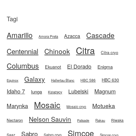
Tagi
Amarillo
Cascade
Azacca
Amora Preta
Citra
Centennial
Chinook
Citra cryo
Columbus
El Dorado
Enigma
Ekuanot
Galaxy
HBC 630
HBC 586
Equinox
Hallertau Blanc
Idaho 7
Magnum
Lubelski
Iunga
Książęcy
Mosaic
Motueka
Marynka
Mosaic cryo
Nelson Sauvin
Nectaron
Riwaka
Rakau
Palisade
Simcoe
Sabro
Saaz
Sabro cryo
Simcoe cryo