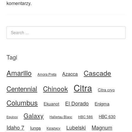
komentarzy.
Tagi
Amarillo
Cascade
Azacca
Amora Preta
Citra
Centennial
Chinook
Citra cryo
Columbus
El Dorado
Enigma
Ekuanot
Galaxy
HBC 630
HBC 586
Equinox
Hallertau Blanc
Idaho 7
Magnum
Lubelski
Iunga
Książęcy