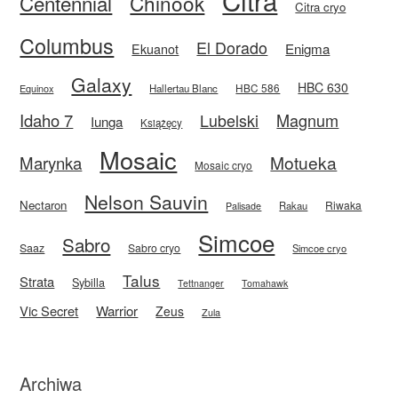
Centennial
Chinook
Citra cryo
Columbus
El Dorado
Enigma
Ekuanot
Galaxy
HBC 630
HBC 586
Equinox
Hallertau Blanc
Idaho 7
Magnum
Lubelski
Iunga
Książęcy
Mosaic
Motueka
Marynka
Mosaic cryo
Nelson Sauvin
Nectaron
Riwaka
Rakau
Palisade
Simcoe
Sabro
Saaz
Sabro cryo
Simcoe cryo
Talus
Strata
Sybilla
Tettnanger
Tomahawk
Vic Secret
Warrior
Zeus
Zula
Archiwa