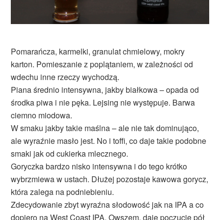
Pomarańcza, karmelki, granulat chmielowy, mokry
karton. Pomieszanie z poplątaniem, w zależności od
wdechu inne rzeczy wychodzą.
Piana średnio intensywna, jakby białkowa – opada od
środka piwa i nie pęka. Lejsing nie występuje. Barwa
ciemno miodowa.
W smaku jakby takie maślna – ale nie tak dominująco,
ale wyraźnie masło jest. No i toffi, co daje takie podobne
smaki jak od cukierka mlecznego.
Goryczka bardzo nisko intensywna i do tego krótko
wybrzmiewa w ustach. Dłużej pozostaje kawowa gorycz,
która zalega na podniebieniu.
Zdecydowanie zbyt wyraźna słodowość jak na IPA a co
dopiero na West Coast IPA. Owszem, daje poczucie pół