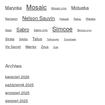
Mosaic
Motueka
Marynka
Mosaic cryo
Nelson Sauvin
Nectaron
Riwaka
Rakau
Palisade
Simcoe
Sabro
Saaz
Sabro cryo
Simcoe cryo
Talus
Strata
Sybilla
Tettnanger
Tomahawk
Vic Secret
Warrior
Zeus
Zula
Archiwa
kwiecień 2026
październik 2025
wrzesień 2025
sierpień 2025