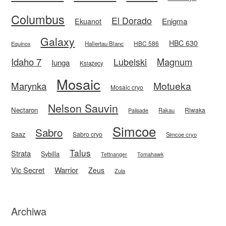
Columbus
El Dorado
Enigma
Ekuanot
Galaxy
HBC 630
HBC 586
Equinox
Hallertau Blanc
Idaho 7
Magnum
Lubelski
Iunga
Książęcy
Mosaic
Motueka
Marynka
Mosaic cryo
Nelson Sauvin
Nectaron
Riwaka
Rakau
Palisade
Simcoe
Sabro
Saaz
Sabro cryo
Simcoe cryo
Talus
Strata
Sybilla
Tettnanger
Tomahawk
Vic Secret
Warrior
Zeus
Zula
Archiwa