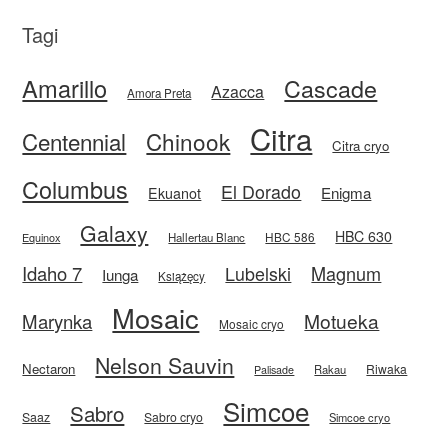
Tagi
Amarillo
Cascade
Azacca
Amora Preta
Citra
Centennial
Chinook
Citra cryo
Columbus
El Dorado
Enigma
Ekuanot
Galaxy
HBC 630
HBC 586
Equinox
Hallertau Blanc
Idaho 7
Magnum
Lubelski
Iunga
Książęcy
Mosaic
Motueka
Marynka
Mosaic cryo
Nelson Sauvin
Nectaron
Riwaka
Rakau
Palisade
Simcoe
Sabro
Saaz
Sabro cryo
Simcoe cryo