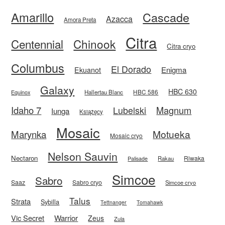
Amarillo
Cascade
Azacca
Amora Preta
Citra
Centennial
Chinook
Citra cryo
Columbus
El Dorado
Enigma
Ekuanot
Galaxy
HBC 630
HBC 586
Equinox
Hallertau Blanc
Idaho 7
Magnum
Lubelski
Iunga
Książęcy
Mosaic
Motueka
Marynka
Mosaic cryo
Nelson Sauvin
Nectaron
Riwaka
Rakau
Palisade
Simcoe
Sabro
Saaz
Sabro cryo
Simcoe cryo
Talus
Strata
Sybilla
Tettnanger
Tomahawk
Vic Secret
Warrior
Zeus
Zula