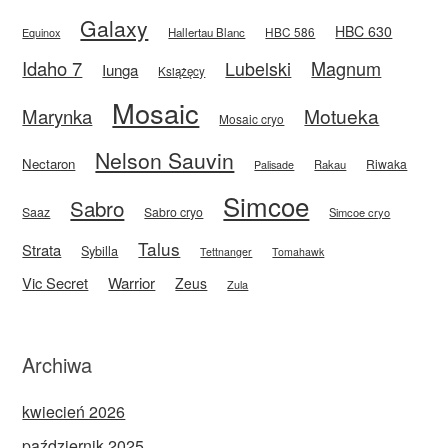
Galaxy
HBC 630
HBC 586
Equinox
Hallertau Blanc
Idaho 7
Magnum
Lubelski
Iunga
Książęcy
Mosaic
Motueka
Marynka
Mosaic cryo
Nelson Sauvin
Nectaron
Riwaka
Rakau
Palisade
Simcoe
Sabro
Saaz
Sabro cryo
Simcoe cryo
Talus
Strata
Sybilla
Tettnanger
Tomahawk
Vic Secret
Warrior
Zeus
Zula
Archiwa
kwiecień 2026
październik 2025