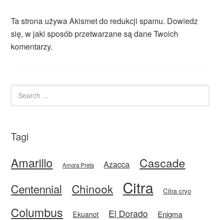
Ta strona używa Akismet do redukcji spamu.
Dowiedz
się, w jaki sposób przetwarzane są dane Twoich
komentarzy.
Tagi
Amarillo
Cascade
Azacca
Amora Preta
Citra
Centennial
Chinook
Citra cryo
Columbus
El Dorado
Enigma
Ekuanot