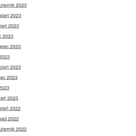
ziernik 2023
sień 2023
pień 2023
ec 2023
wiec 2023
2023
cień 2023
ec 2023
 2023
zeń 2023
zień 2022
opad 2022
ziernik 2022