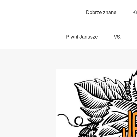
Dobrze znane
K
Piwni Janusze
VS.