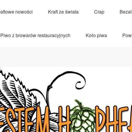
raftowe nowości
Kraft ze świata
Crap
Beza
Piwo z browarów restauracyjnych
Koło piwa
Pow