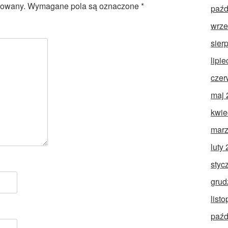
kowany.
Wymagane pola są oznaczone
*
paźd
wrze
sier
lipi
czer
maj 
kwie
marz
luty
styc
grud
list
paźd