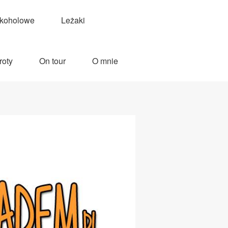
lkoholowe
Leżaki
roty
On tour
O mnie