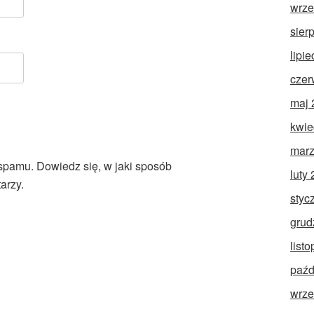
wrze
sier
lipi
czer
maj 
kwie
marz
 spamu.
Dowiedz się, w jaki sposób
luty
arzy.
styc
grud
list
paźd
wrze