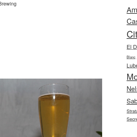
 Brewing
Ama
Ca
Ci
El 
Blanc
Lube
Mo
Nel
Sab
Strat
Secr