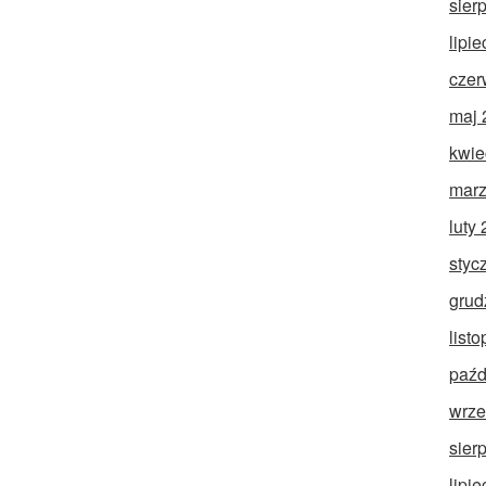
sier
lipi
czer
maj 
kwie
marz
luty
styc
grud
list
paźd
wrze
sier
lipi