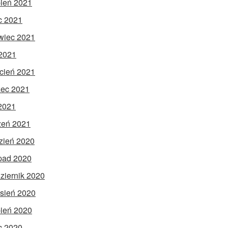
pień 2021
ec 2021
wiec 2021
2021
cień 2021
ec 2021
 2021
zeń 2021
zień 2020
opad 2020
ziernik 2020
sień 2020
pień 2020
ec 2020