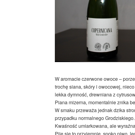
W aromacie czerwone owoce – porzec
trochę siana, skóry i owocowej, nieco
lekka dymność, drewniana z cytruso
Piana mizerna, momentalnie znika be
W smaku przeważa jednak dzika strona
przypadku normalnego Grodziskiego. 
Kwaśność umiarkowana, ale wyraźna
Pije się to przyjemnie, spoko piwo, l