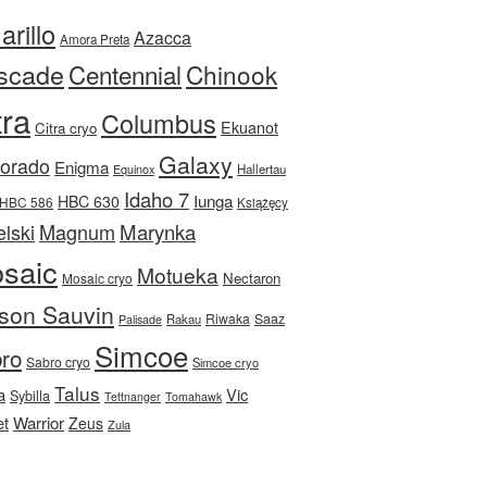
rillo
Azacca
Amora Preta
scade
Centennial
Chinook
tra
Columbus
Ekuanot
Citra cryo
Galaxy
Dorado
Enigma
Equinox
Hallertau
Idaho 7
Iunga
HBC 630
HBC 586
Książęcy
Magnum
Marynka
lski
saic
Motueka
Nectaron
Mosaic cryo
son Sauvin
Riwaka
Saaz
Rakau
Palisade
Simcoe
ro
Sabro cryo
Simcoe cryo
Talus
a
Vic
Sybilla
Tettnanger
Tomahawk
et
Warrior
Zeus
Zula