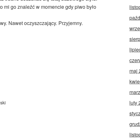
ło mi go znaleźć w momencie gdy piwo było
list
paźd
y. Nawet oczyszczający. Przyjemny.
wrze
sier
lipi
czer
maj 
kwie
marz
luty
ski
styc
grud
list