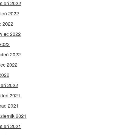
sień 2022
pień 2022
ec 2022
wiec 2022
2022
cień 2022
ec 2022
 2022
zeń 2022
zień 2021
opad 2021
ziernik 2021
sień 2021