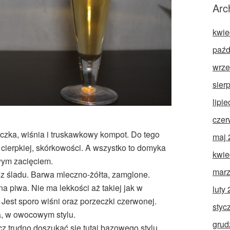
Arc
kwie
paźd
wrze
sier
lipi
czer
zka, wiśnia i truskawkowy kompot. Do tego
maj 
 cierpkiej, skórkowości. A wszystko to domyka
kwie
wym zacięciem.
marz
z śladu. Barwa mleczno-żółta, zamglone.
 piwa. Nie ma lekkości aż takiej jak w
luty
Jest sporo wiśni oraz porzeczki czerwonej.
styc
, w owocowym stylu.
grud
ecz trudno doszukać się tutaj bazowego stylu.