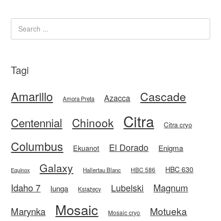
Tagi
Amarillo
Cascade
Azacca
Amora Preta
Citra
Centennial
Chinook
Citra cryo
Columbus
El Dorado
Enigma
Ekuanot
Galaxy
HBC 630
HBC 586
Equinox
Hallertau Blanc
Idaho 7
Magnum
Lubelski
Iunga
Książęcy
Mosaic
Motueka
Marynka
Mosaic cryo