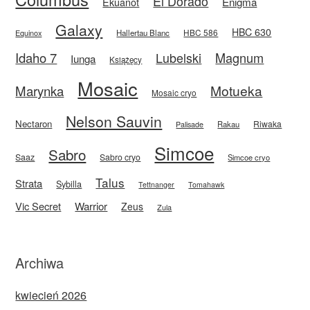
El Dorado
Enigma
Ekuanot
Galaxy
HBC 630
HBC 586
Equinox
Hallertau Blanc
Idaho 7
Magnum
Lubelski
Iunga
Książęcy
Mosaic
Motueka
Marynka
Mosaic cryo
Nelson Sauvin
Nectaron
Riwaka
Rakau
Palisade
Simcoe
Sabro
Saaz
Sabro cryo
Simcoe cryo
Talus
Strata
Sybilla
Tettnanger
Tomahawk
Vic Secret
Warrior
Zeus
Zula
Archiwa
kwiecień 2026