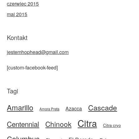
czerwiec 2015
maj 2015
Kontakt
jestemhophead@gmail.com
[custom-facebook-feed]
Tagi
Amarillo
Cascade
Azacca
Amora Preta
Citra
Centennial
Chinook
Citra cryo
Columbus