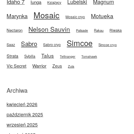
Idaho 7
Magnum
Lubelski
Iunga
Książęcy
Mosaic
Motueka
Marynka
Mosaic cryo
Nelson Sauvin
Nectaron
Riwaka
Rakau
Palisade
Simcoe
Sabro
Saaz
Sabro cryo
Simcoe cryo
Talus
Strata
Sybilla
Tettnanger
Tomahawk
Vic Secret
Warrior
Zeus
Zula
Archiwa
kwiecień 2026
październik 2025
wrzesień 2025