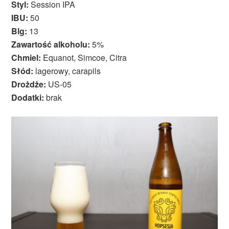
Styl:
Session IPA
IBU:
50
Blg:
13
Zawartość alkoholu:
5%
Chmiel:
Equanot, Simcoe, Citra
Słód:
lagerowy, carapils
Drożdże:
US-05
Dodatki:
brak