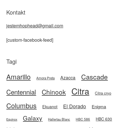
Kontakt
jestemhophead@gmail.com
[custom-facebook-feed]
Tagi
Amarillo
Cascade
Azacca
Amora Preta
Citra
Centennial
Chinook
Citra cryo
Columbus
El Dorado
Enigma
Ekuanot
Galaxy
HBC 630
HBC 586
Equinox
Hallertau Blanc