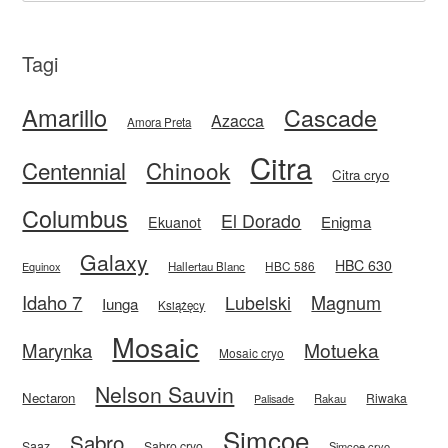
Tagi
Amarillo
Cascade
Azacca
Amora Preta
Citra
Centennial
Chinook
Citra cryo
Columbus
El Dorado
Enigma
Ekuanot
Galaxy
HBC 630
HBC 586
Equinox
Hallertau Blanc
Idaho 7
Magnum
Lubelski
Iunga
Książęcy
Mosaic
Motueka
Marynka
Mosaic cryo
Nelson Sauvin
Nectaron
Riwaka
Rakau
Palisade
Simcoe
Sabro
Saaz
Sabro cryo
Simcoe cryo