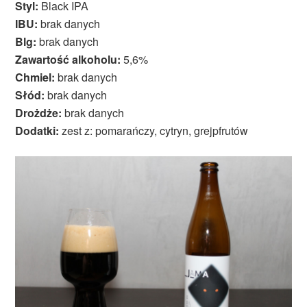
Styl:
Black IPA
IBU:
brak danych
Blg:
brak danych
Zawartość alkoholu:
5,6%
Chmiel:
brak danych
Słód:
brak danych
Drożdże:
brak danych
Dodatki:
zest z: pomarańczy, cytryn, grejpfrutów