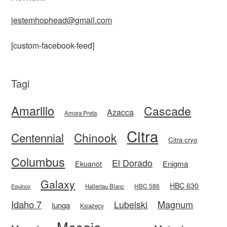
jestemhophead@gmail.com
[custom-facebook-feed]
Tagi
Amarillo
Cascade
Azacca
Amora Preta
Citra
Centennial
Chinook
Citra cryo
Columbus
El Dorado
Enigma
Ekuanot
Galaxy
HBC 630
HBC 586
Equinox
Hallertau Blanc
Idaho 7
Magnum
Lubelski
Iunga
Książęcy
Mosaic