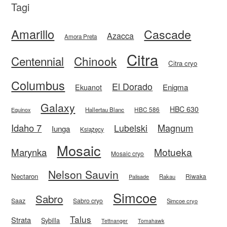
Tagi
Amarillo
Cascade
Azacca
Amora Preta
Citra
Centennial
Chinook
Citra cryo
Columbus
El Dorado
Enigma
Ekuanot
Galaxy
HBC 630
HBC 586
Equinox
Hallertau Blanc
Idaho 7
Magnum
Lubelski
Iunga
Książęcy
Mosaic
Motueka
Marynka
Mosaic cryo
Nelson Sauvin
Nectaron
Riwaka
Rakau
Palisade
Simcoe
Sabro
Saaz
Sabro cryo
Simcoe cryo
Talus
Strata
Sybilla
Tettnanger
Tomahawk