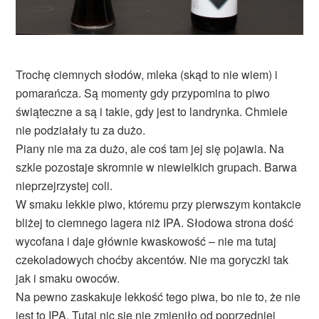
Trochę ciemnych słodów, mleka (skąd to nie wiem) i
pomarańcza. Są momenty gdy przypomina to piwo
świąteczne a są i takie, gdy jest to landrynka. Chmiele
nie podziałały tu za dużo.
Piany nie ma za dużo, ale coś tam jej się pojawia. Na
szkle pozostaje skromnie w niewielkich grupach. Barwa
nieprzejrzystej coli.
W smaku lekkie piwo, któremu przy pierwszym kontakcie
bliżej to ciemnego lagera niż IPA. Słodowa strona dość
wycofana i daje głównie kwaskowość – nie ma tutaj
czekoladowych choćby akcentów. Nie ma goryczki tak
jak i smaku owoców.
Na pewno zaskakuje lekkość tego piwa, bo nie to, że nie
jest to IPA. Tutaj nic się nie zmieniło od poprzedniej