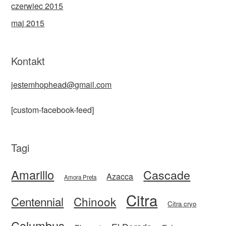
czerwiec 2015
maj 2015
Kontakt
jestemhophead@gmail.com
[custom-facebook-feed]
Tagi
Amarillo
Cascade
Azacca
Amora Preta
Citra
Centennial
Chinook
Citra cryo
Columbus