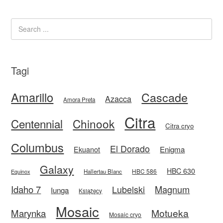
Tagi
Amarillo
Cascade
Azacca
Amora Preta
Citra
Centennial
Chinook
Citra cryo
Columbus
El Dorado
Enigma
Ekuanot
Galaxy
HBC 630
HBC 586
Equinox
Hallertau Blanc
Idaho 7
Magnum
Lubelski
Iunga
Książęcy
Mosaic
Motueka
Marynka
Mosaic cryo