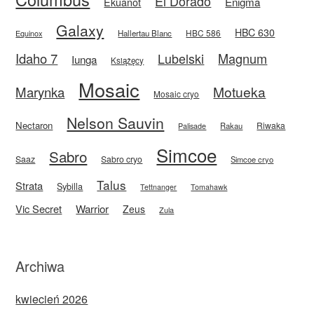
El Dorado
Enigma
Ekuanot
Galaxy
HBC 630
HBC 586
Equinox
Hallertau Blanc
Idaho 7
Magnum
Lubelski
Iunga
Książęcy
Mosaic
Motueka
Marynka
Mosaic cryo
Nelson Sauvin
Nectaron
Riwaka
Rakau
Palisade
Simcoe
Sabro
Saaz
Sabro cryo
Simcoe cryo
Talus
Strata
Sybilla
Tettnanger
Tomahawk
Vic Secret
Warrior
Zeus
Zula
Archiwa
kwiecień 2026