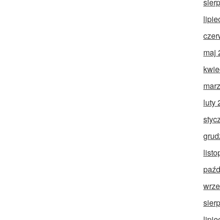
sier
lipi
czer
maj 
kwie
marz
luty
styc
grud
list
paźd
wrze
sier
lipi