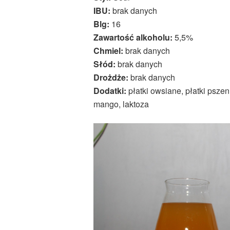
IBU:
brak danych
Blg:
16
Zawartość alkoholu:
5,5%
Chmiel:
brak danych
Słód:
brak danych
Drożdże:
brak danych
Dodatki:
płatki owsiane, płatki pszen
mango, laktoza