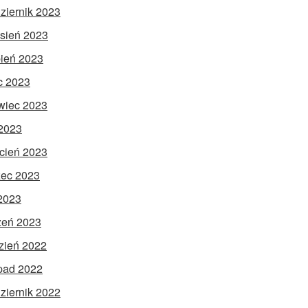
ziernik 2023
sień 2023
pień 2023
ec 2023
wiec 2023
2023
cień 2023
ec 2023
 2023
zeń 2023
zień 2022
opad 2022
ziernik 2022