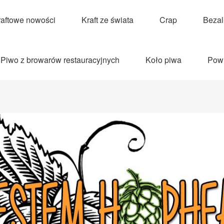
raftowe nowości
Kraft ze świata
Crap
Beza
Piwo z browarów restauracyjnych
Koło piwa
Pow