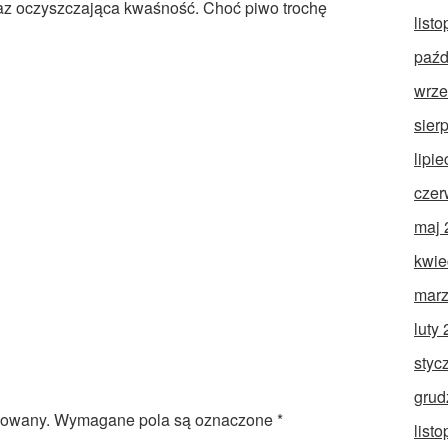
oraz oczyszczająca kwaśność. Choć piwo trochę
list
paźd
wrze
sier
lipi
czer
maj 
kwie
marz
luty
styc
grud
kowany.
Wymagane pola są oznaczone
*
list