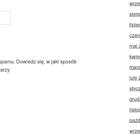
wrze
sier
lipi
czer
maj 
kwie
 spamu.
Dowiedz się, w jaki sposób
marz
arzy.
luty
styc
grud
list
paźd
wrze