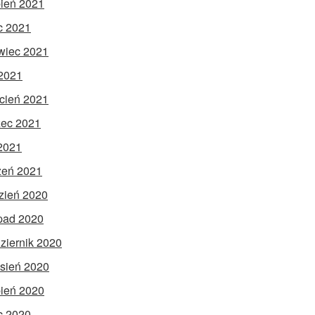
pień 2021
ec 2021
wiec 2021
2021
cień 2021
ec 2021
 2021
zeń 2021
zień 2020
opad 2020
ziernik 2020
sień 2020
pień 2020
ec 2020