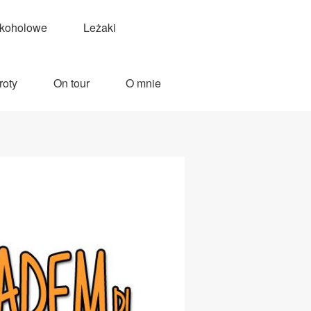
lkoholowe
Leżaki
roty
On tour
O mnie