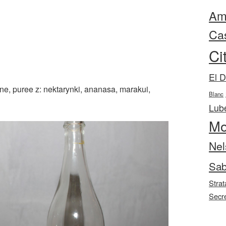
Ama
Ca
Ci
El 
ne, puree z: nektarynki, ananasa, marakui,
Blanc
Lube
Mo
Nel
Sab
Strat
Secr