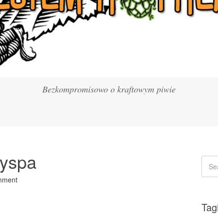
Bezkompromisowo o kraftowym piwie
Wyspa
mment
Tag