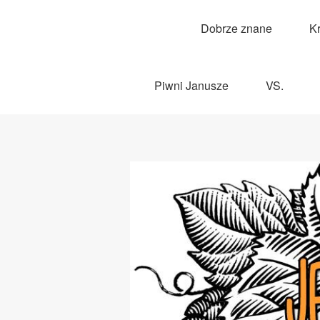
Dobrze znane
K
Piwni Janusze
VS.