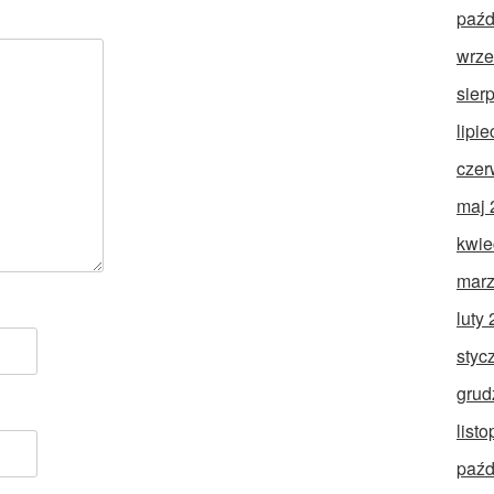
paźd
wrze
sier
lipi
czer
maj 
kwie
marz
luty
styc
grud
list
paźd