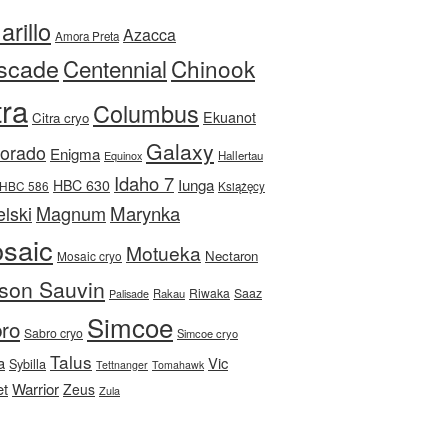
rillo
Azacca
Amora Preta
scade
Centennial
Chinook
tra
Columbus
Ekuanot
Citra cryo
Galaxy
Dorado
Enigma
Equinox
Hallertau
Idaho 7
Iunga
HBC 630
HBC 586
Książęcy
Magnum
Marynka
lski
saic
Motueka
Nectaron
Mosaic cryo
son Sauvin
Riwaka
Saaz
Rakau
Palisade
Simcoe
ro
Sabro cryo
Simcoe cryo
Talus
a
Vic
Sybilla
Tettnanger
Tomahawk
et
Warrior
Zeus
Zula