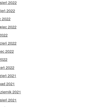
sień 2022
pień 2022
ec 2022
wiec 2022
2022
cień 2022
ec 2022
 2022
zeń 2022
zień 2021
opad 2021
ziernik 2021
sień 2021