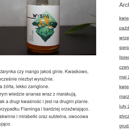
Arc
kwie
paźd
wrze
sier
lipi
czer
ktarynka czy mango jakoś ginie. Kwaskowo,
maj 
cześnie niezbyt wyraźnie.
 żółta, lekko zamglone.
kwie
rym wiedzie ananas wraz z marakują.
marz
 a drugi kwaśnośc i jest na drugim planie.
luty
przypadku Flaminga i bardziej orzeźwiająco.
styc
winie i mirabelki oraz subtelna, owocowa
ująco.
grud