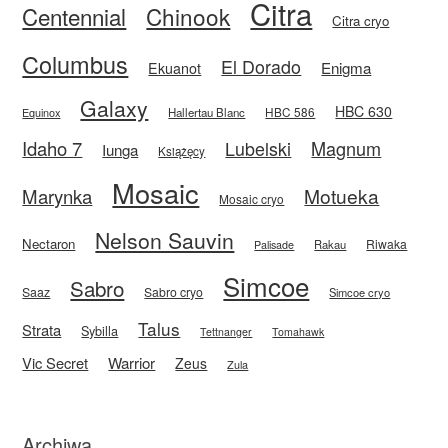
Citra
Centennial
Chinook
Citra cryo
Columbus
El Dorado
Enigma
Ekuanot
Galaxy
HBC 630
HBC 586
Equinox
Hallertau Blanc
Idaho 7
Magnum
Lubelski
Iunga
Książęcy
Mosaic
Motueka
Marynka
Mosaic cryo
Nelson Sauvin
Nectaron
Riwaka
Rakau
Palisade
Simcoe
Sabro
Saaz
Sabro cryo
Simcoe cryo
Talus
Strata
Sybilla
Tettnanger
Tomahawk
Vic Secret
Warrior
Zeus
Zula
Archiwa