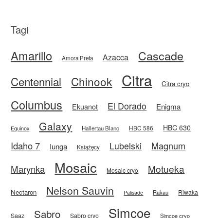
Tagi
Amarillo
Cascade
Azacca
Amora Preta
Citra
Centennial
Chinook
Citra cryo
Columbus
El Dorado
Enigma
Ekuanot
Galaxy
HBC 630
HBC 586
Equinox
Hallertau Blanc
Idaho 7
Magnum
Lubelski
Iunga
Książęcy
Mosaic
Motueka
Marynka
Mosaic cryo
Nelson Sauvin
Nectaron
Riwaka
Rakau
Palisade
Simcoe
Sabro
Saaz
Sabro cryo
Simcoe cryo