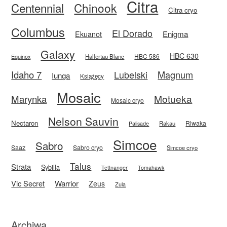
Citra
Centennial
Chinook
Citra cryo
Columbus
El Dorado
Enigma
Ekuanot
Galaxy
HBC 630
HBC 586
Equinox
Hallertau Blanc
Idaho 7
Magnum
Lubelski
Iunga
Książęcy
Mosaic
Motueka
Marynka
Mosaic cryo
Nelson Sauvin
Nectaron
Riwaka
Rakau
Palisade
Simcoe
Sabro
Saaz
Sabro cryo
Simcoe cryo
Talus
Strata
Sybilla
Tettnanger
Tomahawk
Vic Secret
Warrior
Zeus
Zula
Archiwa