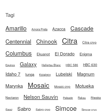
Tagi
Amarillo
Cascade
Azacca
Amora Preta
Citra
Centennial
Chinook
Citra cryo
Columbus
El Dorado
Enigma
Ekuanot
Galaxy
HBC 630
HBC 586
Equinox
Hallertau Blanc
Idaho 7
Magnum
Lubelski
Iunga
Książęcy
Mosaic
Motueka
Marynka
Mosaic cryo
Nelson Sauvin
Nectaron
Riwaka
Rakau
Palisade
Simcoe
Sabro
Saaz
Sabro cryo
Simcoe cryo