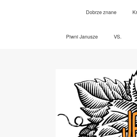
Dobrze znane
K
Piwni Janusze
VS.