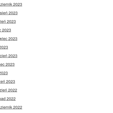
ziernik 2023
sień 2023
pień 2023
ec 2023
wiec 2023
2023
cień 2023
ec 2023
 2023
zeń 2023
zień 2022
opad 2022
ziernik 2022