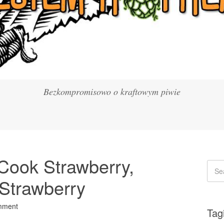
Bezkompromisowo o kraftowym piwie
 Cook Strawberry,
 Strawberry
mment
Tag