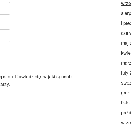
wrze
sier
lipi
czer
maj 
kwie
marz
luty
 spamu.
Dowiedz się, w jaki sposób
styc
arzy.
grud
list
paźd
wrze