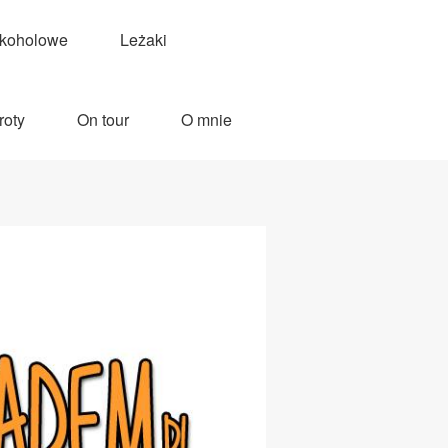
lkoholowe
Leżaki
roty
On tour
O mnie