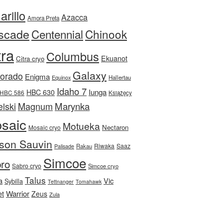
rillo
Azacca
Amora Preta
scade
Centennial
Chinook
tra
Columbus
Ekuanot
Citra cryo
Galaxy
Dorado
Enigma
Equinox
Hallertau
Idaho 7
Iunga
HBC 630
HBC 586
Książęcy
Magnum
Marynka
lski
saic
Motueka
Nectaron
Mosaic cryo
son Sauvin
Riwaka
Saaz
Rakau
Palisade
Simcoe
ro
Sabro cryo
Simcoe cryo
Talus
a
Vic
Sybilla
Tettnanger
Tomahawk
et
Warrior
Zeus
Zula