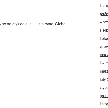
list
paźd
wrze
o na etykiecie jak i na stronie. Słabo.
sier
lipi
czer
maj 
kwie
marz
luty
styc
grud
list