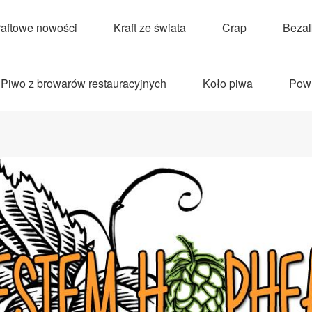
raftowe nowości
Kraft ze świata
Crap
Beza
Piwo z browarów restauracyjnych
Koło piwa
Pow