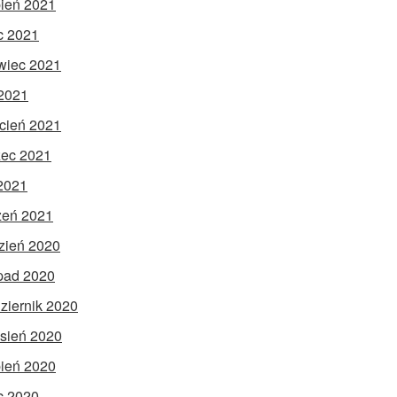
pień 2021
ec 2021
wiec 2021
2021
cień 2021
ec 2021
 2021
zeń 2021
zień 2020
opad 2020
ziernik 2020
sień 2020
pień 2020
ec 2020