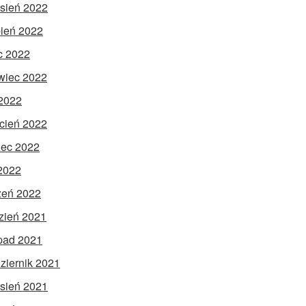
sień 2022
pień 2022
ec 2022
wiec 2022
2022
cień 2022
ec 2022
 2022
zeń 2022
zień 2021
opad 2021
ziernik 2021
sień 2021