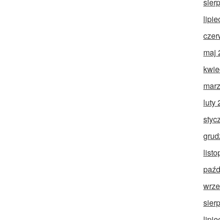
sier
lipi
czer
maj 
kwie
marz
luty
styc
grud
list
paźd
wrze
sier
lipi