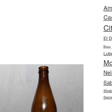
Ama
Ca
Ci
El 
Blanc
Lube
Mo
Nel
Sab
Strat
Secr