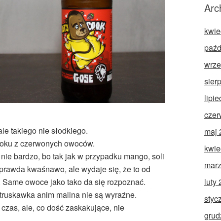
Arc
kwie
paźd
wrze
sier
lipi
czer
le takiego nie słodkiego.
maj 
 soku z czerwonych owoców.
kwie
ie bardzo, bo tak jak w przypadku mango, soli
marz
o prawda kwaśnawo, ale wydaje się, że to od
luty
 Same owoce jako tako da się rozpoznać.
i truskawka anim malina nie są wyraźne.
styc
czas, ale, co dość zaskakujące, nie
grud