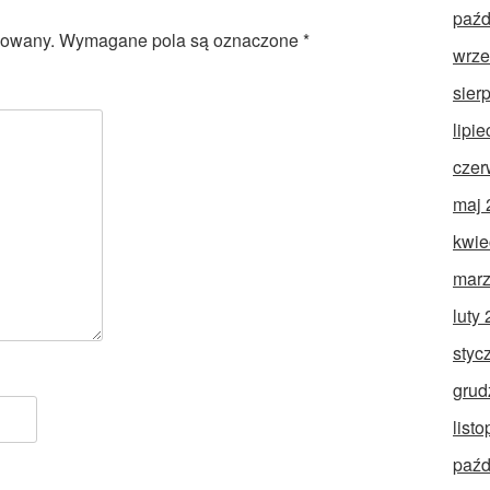
paźd
kowany.
Wymagane pola są oznaczone
*
wrze
sier
lipi
czer
maj 
kwie
marz
luty
styc
grud
list
paźd