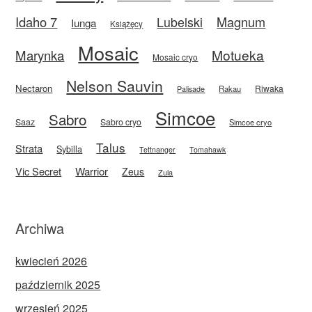
Idaho 7
Magnum
Lubelski
Iunga
Książęcy
Mosaic
Motueka
Marynka
Mosaic cryo
Nelson Sauvin
Nectaron
Riwaka
Rakau
Palisade
Simcoe
Sabro
Saaz
Sabro cryo
Simcoe cryo
Talus
Strata
Sybilla
Tettnanger
Tomahawk
Vic Secret
Warrior
Zeus
Zula
Archiwa
kwiecień 2026
październik 2025
wrzesień 2025