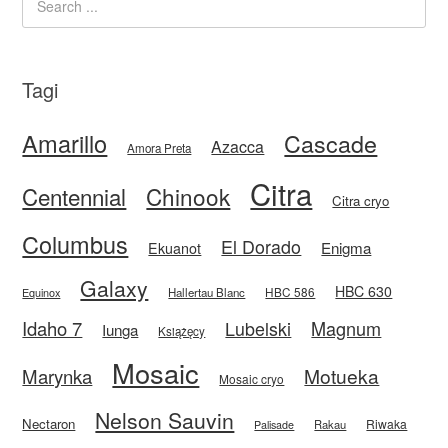
Tagi
Amarillo
Cascade
Azacca
Amora Preta
Citra
Centennial
Chinook
Citra cryo
Columbus
El Dorado
Enigma
Ekuanot
Galaxy
HBC 630
HBC 586
Equinox
Hallertau Blanc
Idaho 7
Magnum
Lubelski
Iunga
Książęcy
Mosaic
Motueka
Marynka
Mosaic cryo
Nelson Sauvin
Nectaron
Riwaka
Rakau
Palisade