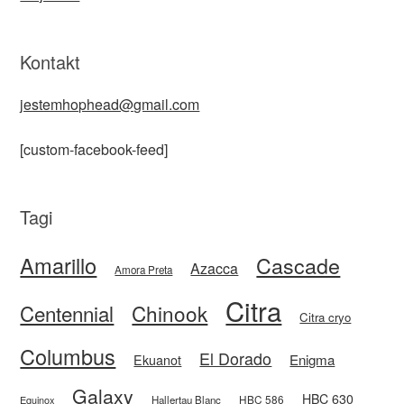
Kontakt
jestemhophead@gmail.com
[custom-facebook-feed]
Tagi
Amarillo
Cascade
Azacca
Amora Preta
Citra
Centennial
Chinook
Citra cryo
Columbus
El Dorado
Enigma
Ekuanot
Galaxy
HBC 630
HBC 586
Equinox
Hallertau Blanc