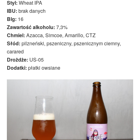
Styl:
Wheat IPA
IBU:
brak danych
Blg:
16
Zawartość alkoholu:
7,3%
Chmiel:
Azacca, Simcoe, Amarillo, CTZ
Słód:
pilzneński, pszeniczny, pszenicznym ciemny,
carared
Drożdże:
US-05
Dodatki:
płatki owsiane