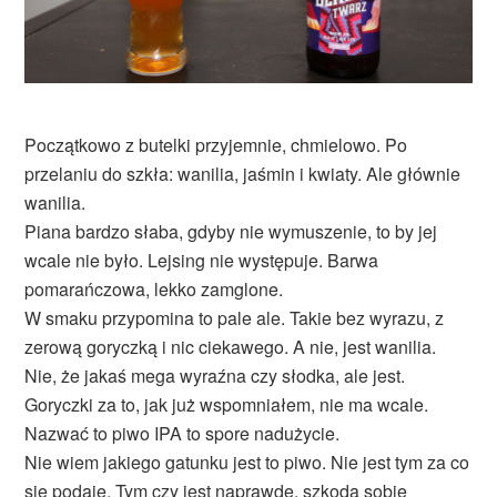
Początkowo z butelki przyjemnie, chmielowo. Po
przelaniu do szkła: wanilia, jaśmin i kwiaty. Ale głównie
wanilia.
Piana bardzo słaba, gdyby nie wymuszenie, to by jej
wcale nie było. Lejsing nie występuje. Barwa
pomarańczowa, lekko zamglone.
W smaku przypomina to pale ale. Takie bez wyrazu, z
zerową goryczką i nic ciekawego. A nie, jest wanilia.
Nie, że jakaś mega wyraźna czy słodka, ale jest.
Goryczki za to, jak już wspomniałem, nie ma wcale.
Nazwać to piwo IPA to spore nadużycie.
Nie wiem jakiego gatunku jest to piwo. Nie jest tym za co
się podaje. Tym czy jest naprawdę, szkoda sobie