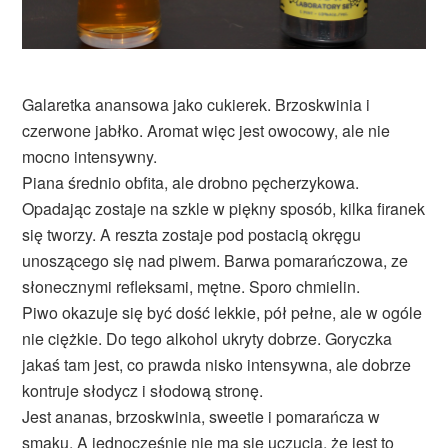
Galaretka anansowa jako cukierek. Brzoskwinia i
czerwone jabłko. Aromat więc jest owocowy, ale nie
mocno intensywny.
Piana średnio obfita, ale drobno pęcherzykowa.
Opadając zostaje na szkle w piękny sposób, kilka firanek
się tworzy. A reszta zostaje pod postacią okręgu
unoszącego się nad piwem. Barwa pomarańczowa, ze
słonecznymi refleksami, mętne. Sporo chmielin.
Piwo okazuje się być dość lekkie, pół pełne, ale w ogóle
nie ciężkie. Do tego alkohol ukryty dobrze. Goryczka
jakaś tam jest, co prawda nisko intensywna, ale dobrze
kontruje słodycz i słodową stronę.
Jest ananas, brzoskwinia, sweetie i pomarańcza w
smaku. A jednocześnie nie ma się uczucia, że jest to