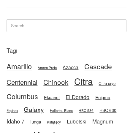
Tagi
Amarillo
Cascade
Azacca
Amora Preta
Citra
Centennial
Chinook
Citra cryo
Columbus
El Dorado
Enigma
Ekuanot
Galaxy
HBC 630
HBC 586
Equinox
Hallertau Blanc
Idaho 7
Magnum
Lubelski
Iunga
Książęcy