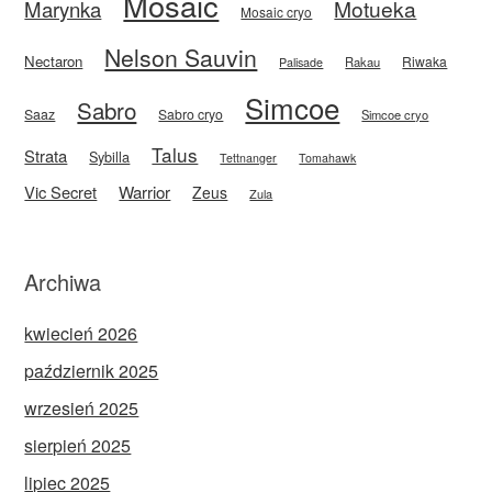
Mosaic
Motueka
Marynka
Mosaic cryo
Nelson Sauvin
Nectaron
Riwaka
Rakau
Palisade
Simcoe
Sabro
Saaz
Sabro cryo
Simcoe cryo
Talus
Strata
Sybilla
Tettnanger
Tomahawk
Vic Secret
Warrior
Zeus
Zula
Archiwa
kwiecień 2026
październik 2025
wrzesień 2025
sierpień 2025
lipiec 2025