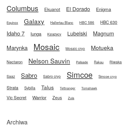
Columbus
El Dorado
Enigma
Ekuanot
Galaxy
HBC 630
HBC 586
Equinox
Hallertau Blanc
Idaho 7
Magnum
Lubelski
Iunga
Książęcy
Mosaic
Motueka
Marynka
Mosaic cryo
Nelson Sauvin
Nectaron
Riwaka
Rakau
Palisade
Simcoe
Sabro
Saaz
Sabro cryo
Simcoe cryo
Talus
Strata
Sybilla
Tettnanger
Tomahawk
Vic Secret
Warrior
Zeus
Zula
Archiwa