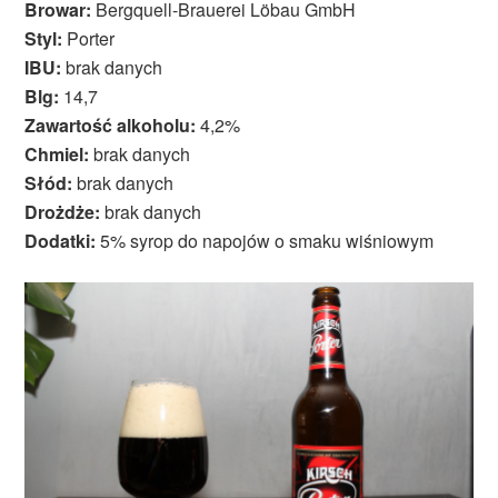
Browar:
Bergquell-Brauerei Löbau GmbH
Styl:
Porter
IBU:
brak danych
Blg:
14,7
Zawartość alkoholu:
4,2%
Chmiel:
brak danych
Słód:
brak danych
Drożdże:
brak danych
Dodatki:
5% syrop do napojów o smaku wiśniowym