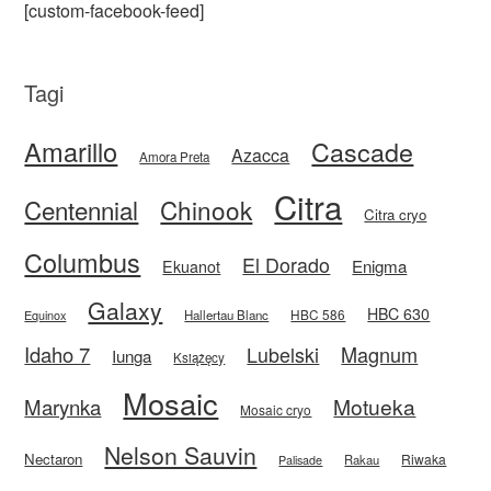
[custom-facebook-feed]
Tagi
Amarillo
Cascade
Azacca
Amora Preta
Citra
Centennial
Chinook
Citra cryo
Columbus
El Dorado
Enigma
Ekuanot
Galaxy
HBC 630
HBC 586
Equinox
Hallertau Blanc
Idaho 7
Magnum
Lubelski
Iunga
Książęcy
Mosaic
Motueka
Marynka
Mosaic cryo
Nelson Sauvin
Nectaron
Riwaka
Rakau
Palisade