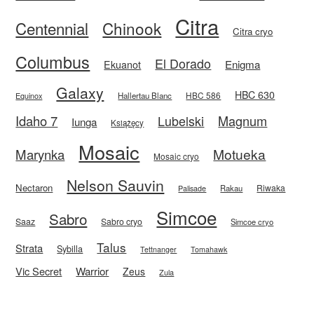
Citra
Centennial
Chinook
Citra cryo
Columbus
El Dorado
Enigma
Ekuanot
Galaxy
HBC 630
HBC 586
Equinox
Hallertau Blanc
Idaho 7
Magnum
Lubelski
Iunga
Książęcy
Mosaic
Motueka
Marynka
Mosaic cryo
Nelson Sauvin
Nectaron
Riwaka
Rakau
Palisade
Simcoe
Sabro
Saaz
Sabro cryo
Simcoe cryo
Talus
Strata
Sybilla
Tettnanger
Tomahawk
Vic Secret
Warrior
Zeus
Zula