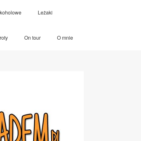
lkoholowe
Leżaki
roty
On tour
O mnie