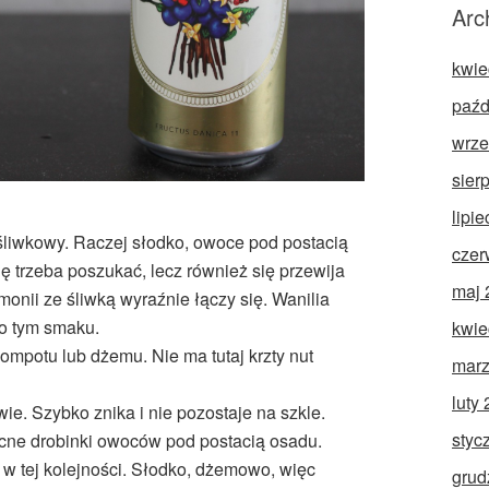
Arc
kwie
paźd
wrze
sier
lipi
 śliwkowy. Raczej słodko, owoce pod postacią
czer
ę trzeba poszukać, lecz również się przewija
maj 
nii ze śliwką wyraźnie łączy się. Wanilia
 o tym smaku.
kwie
mpotu lub dżemu. Nie ma tutaj krzty nut
marz
luty
ie. Szybko znika i nie pozostaje na szkle.
styc
cne drobinki owoców pod postacią osadu.
 w tej kolejności. Słodko, dżemowo, więc
grud