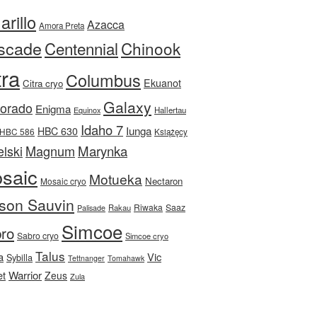
rillo
Azacca
Amora Preta
scade
Centennial
Chinook
tra
Columbus
Ekuanot
Citra cryo
Galaxy
Dorado
Enigma
Equinox
Hallertau
Idaho 7
Iunga
HBC 630
HBC 586
Książęcy
Magnum
Marynka
lski
saic
Motueka
Nectaron
Mosaic cryo
son Sauvin
Riwaka
Saaz
Rakau
Palisade
Simcoe
ro
Sabro cryo
Simcoe cryo
Talus
a
Vic
Sybilla
Tettnanger
Tomahawk
et
Warrior
Zeus
Zula