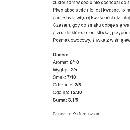
cukier sam w sobie nie dochodzi do 
Piwo absolutnie nie jest kwaśne, to r
pastry było więcej kwaśności niż tutaj 
Czasem, gdy do smaku dobije się wan
przodzie którego jest śliwka, przypom
Posmak owocowy, śliwka z wiśnią ewi
Ocena:
Aromat:
8/10
Wygląd:
2/5
Smak:
7/10
Odczucie:
2/5
Ogólna:
12/20
Suma: 3,1/5
Posted in:
Kraft ze świata