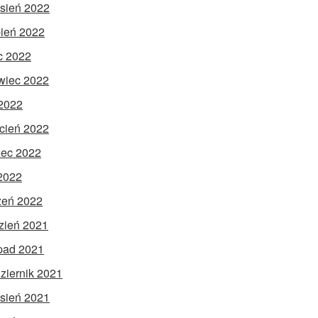
sień 2022
pień 2022
ec 2022
wiec 2022
2022
cień 2022
ec 2022
 2022
zeń 2022
zień 2021
opad 2021
ziernik 2021
sień 2021