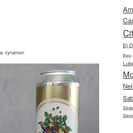
Ama
Ca
Ci
El 
lia, cynamon
Blanc
Lube
Mo
Nel
Sab
Strat
Secr