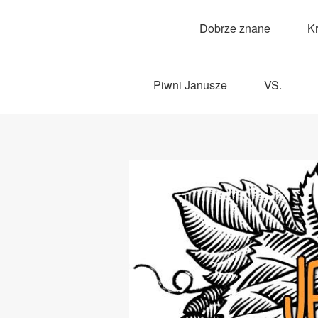
Dobrze znane
K
Piwni Janusze
VS.