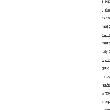
sier
lipi
czer
maj 
kwie
marz
luty
styc
grud
list
paźd
wrze
sier
lipi