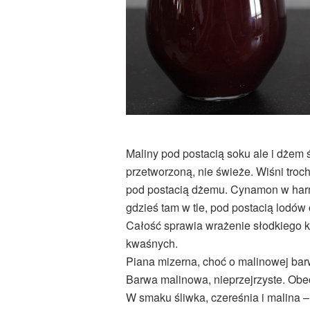
Maliny pod postacią soku ale i dżem
przetworzoną, nie świeże. Wiśni troch
pod postacią dżemu. Cynamon w harmo
gdzieś tam w tle, pod postacią lodów
Całość sprawia wrażenie słodkiego ko
kwaśnych.
Piana mizerna, choć o malinowej barw
Barwa malinowa, nieprzejrzyste. Obe
W smaku śliwka, czereśnia i malina –