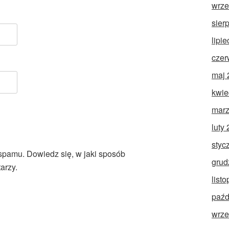
wrze
sier
lipi
czer
maj 
kwie
marz
luty
styc
 spamu.
Dowiedz się, w jaki sposób
grud
arzy.
list
paźd
wrze