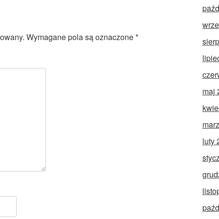
paźd
wrze
kowany.
Wymagane pola są oznaczone
*
sier
lipi
czer
maj 
kwie
marz
luty
styc
grud
list
paźd