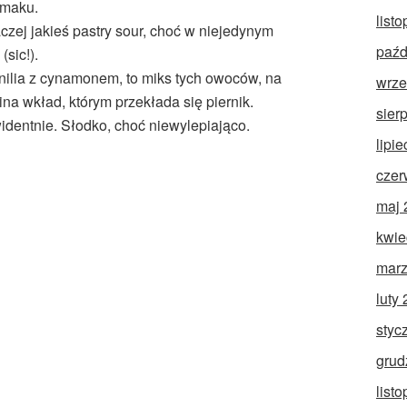
smaku.
list
aczej jakieś pastry sour, choć w niejedynym
paźd
(sic!).
ilia z cynamonem, to miks tych owoców, na
wrze
ina wkład, którym przekłada się piernik.
sier
dentnie. Słodko, choć niewylepiająco.
lipi
czer
maj 
kwie
marz
luty
styc
grud
list