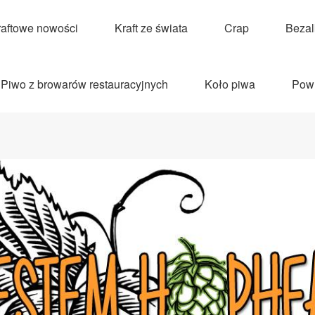
raftowe nowości
Kraft ze świata
Crap
Beza
Piwo z browarów restauracyjnych
Koło piwa
Pow