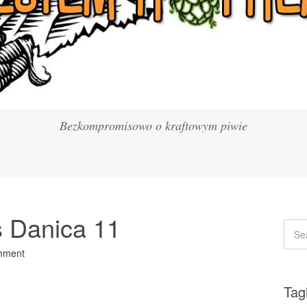
Bezkompromisowo o kraftowym piwie
s Danica 11
mment
Tag