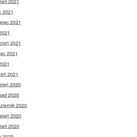
pień 2021
ec 2021
wiec 2021
2021
cień 2021
ec 2021
 2021
zeń 2021
zień 2020
opad 2020
ziernik 2020
sień 2020
pień 2020
ec 2020