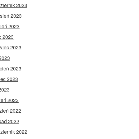
ziernik 2023
sień 2023
pień 2023
ec 2023
wiec 2023
2023
cień 2023
ec 2023
 2023
zeń 2023
zień 2022
opad 2022
ziernik 2022