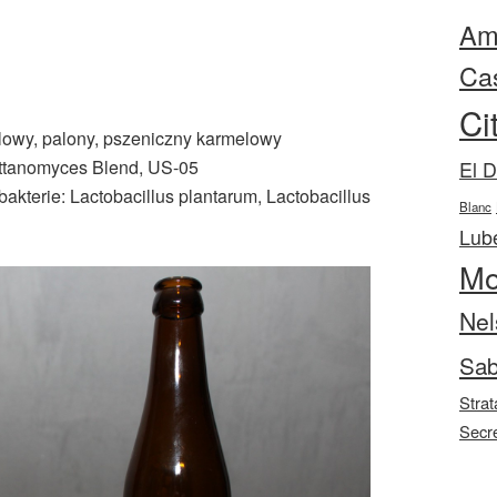
Ama
Ca
Ci
elowy, palony, pszeniczny karmelowy
ttanomyces Blend, US-05
El 
bakterie: Lactobacillus plantarum, Lactobacillus
Blanc
Lube
Mo
Nel
Sab
Strat
Secr