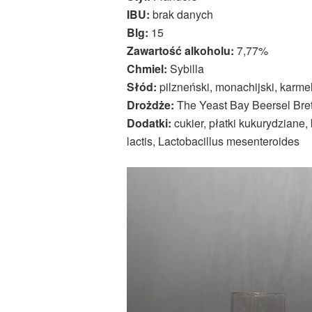
IBU:
brak danych
Blg:
15
Zawartość alkoholu:
7,77%
Chmiel:
Sybilla
Słód:
pilzneński, monachijski, karm
Drożdże:
The Yeast Bay Beersel Bre
Dodatki:
cukier, płatki kukurydziane, 
lactis, Lactobacillus mesenteroides