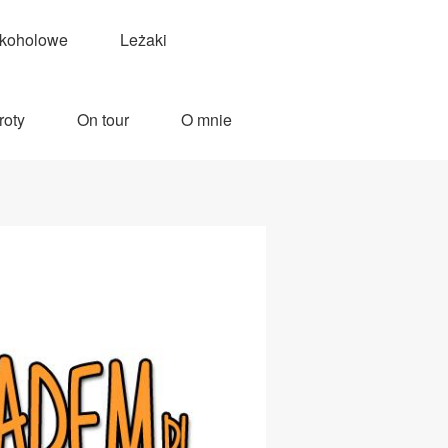
lkoholowe
Leżaki
roty
On tour
O mnie