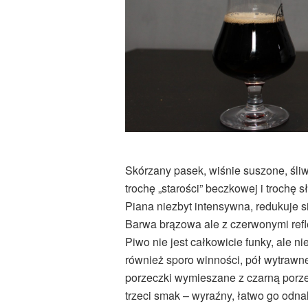
Skórzany pasek, wiśnie suszone, śli
trochę „starości” beczkowej i trochę s
Piana niezbyt intensywna, redukuje 
Barwa brązowa ale z czerwonymi refl
Piwo nie jest całkowicie funky, ale ni
również sporo winności, pół wytrawn
porzeczki wymieszane z czarną porzecz
trzeci smak – wyraźny, łatwo go odnale