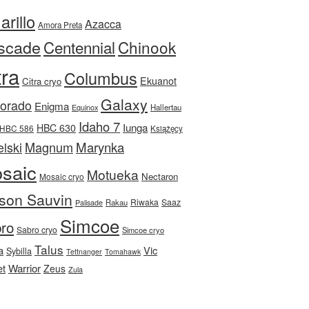
rillo
Azacca
Amora Preta
scade
Centennial
Chinook
tra
Columbus
Ekuanot
Citra cryo
Galaxy
Dorado
Enigma
Equinox
Hallertau
Idaho 7
Iunga
HBC 630
HBC 586
Książęcy
Magnum
Marynka
lski
saic
Motueka
Nectaron
Mosaic cryo
son Sauvin
Riwaka
Saaz
Rakau
Palisade
Simcoe
ro
Sabro cryo
Simcoe cryo
Talus
a
Vic
Sybilla
Tettnanger
Tomahawk
et
Warrior
Zeus
Zula