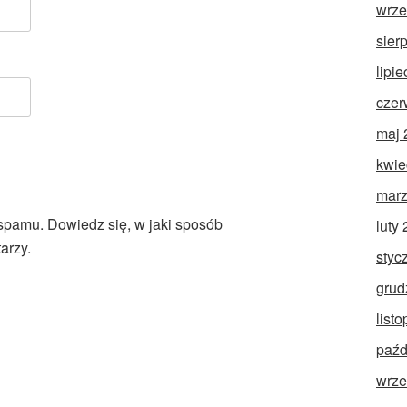
wrze
sier
lipi
czer
maj 
kwie
marz
 spamu.
Dowiedz się, w jaki sposób
luty
arzy.
styc
grud
list
paźd
wrze