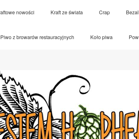
raftowe nowości
Kraft ze świata
Crap
Beza
Piwo z browarów restauracyjnych
Koło piwa
Pow