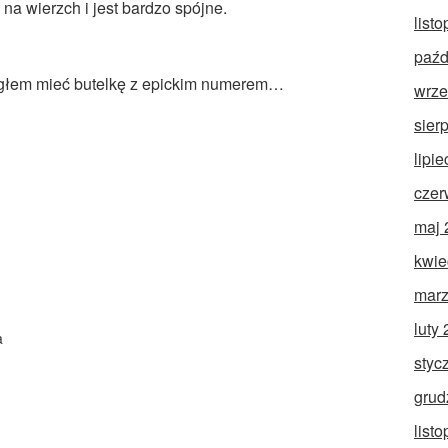
na wierzch i jest bardzo spójne.
list
paźd
ogłem mieć butelkę z epickim numerem…
wrze
sier
lipi
czer
maj 
kwie
marz
luty
a
styc
grud
list