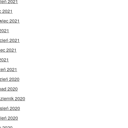
pień 2021
ec 2021
wiec 2021
2021
cień 2021
ec 2021
 2021
zeń 2021
zień 2020
opad 2020
ziernik 2020
sień 2020
pień 2020
ec 2020