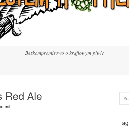
Bezkompromisowo o kraftowym piwie
s Red Ale
mment
Tag