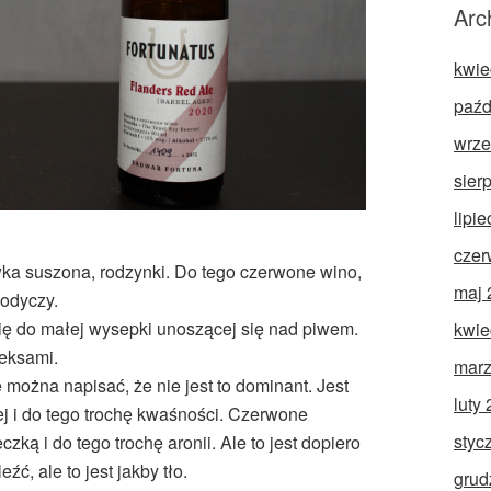
Arc
kwie
paźd
wrze
sier
lipi
czer
wka suszona, rodzynki. Do tego czerwone wino,
maj 
łodyczy.
się do małej wysepki unoszącej się nad piwem.
kwie
eksami.
marz
e można napisać, że nie jest to dominant. Jest
luty
ej i do tego trochę kwaśności. Czerwone
styc
ką i do tego trochę aronii. Ale to jest dopiero
źć, ale to jest jakby tło.
grud