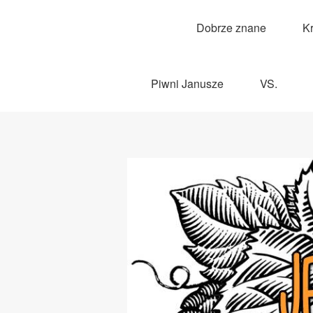
Dobrze znane
K
Piwni Janusze
VS.