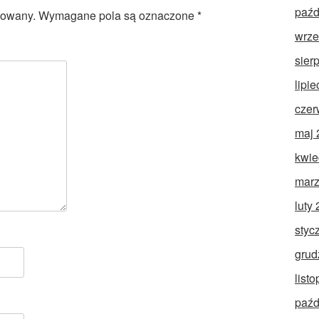
paźd
kowany.
Wymagane pola są oznaczone
*
wrze
sier
lipi
czer
maj 
kwie
marz
luty
styc
grud
list
paźd