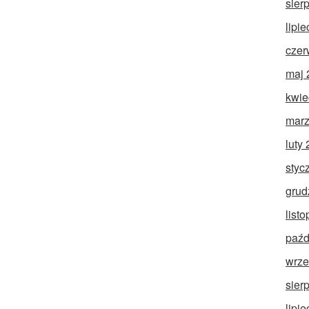
sier
lipi
czer
maj 
kwie
marz
luty
styc
grud
list
paźd
wrze
sier
lipi