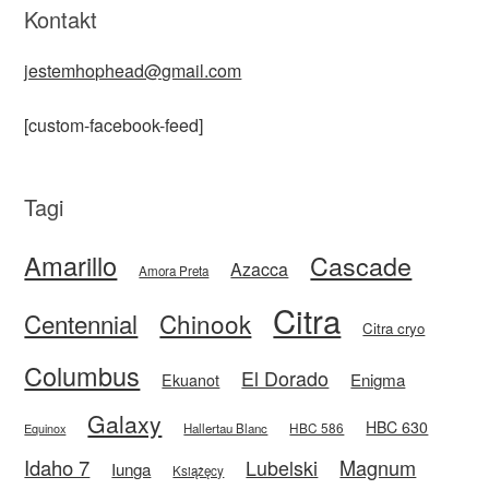
Kontakt
jestemhophead@gmail.com
[custom-facebook-feed]
Tagi
Amarillo
Cascade
Azacca
Amora Preta
Citra
Centennial
Chinook
Citra cryo
Columbus
El Dorado
Enigma
Ekuanot
Galaxy
HBC 630
HBC 586
Equinox
Hallertau Blanc
Idaho 7
Magnum
Lubelski
Iunga
Książęcy