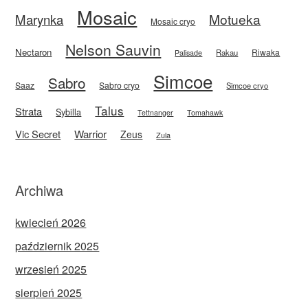
Mosaic
Motueka
Marynka
Mosaic cryo
Nelson Sauvin
Nectaron
Riwaka
Rakau
Palisade
Simcoe
Sabro
Saaz
Sabro cryo
Simcoe cryo
Talus
Strata
Sybilla
Tettnanger
Tomahawk
Vic Secret
Warrior
Zeus
Zula
Archiwa
kwiecień 2026
październik 2025
wrzesień 2025
sierpień 2025