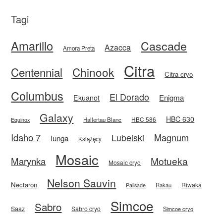
Tagi
Amarillo
Cascade
Azacca
Amora Preta
Citra
Centennial
Chinook
Citra cryo
Columbus
El Dorado
Enigma
Ekuanot
Galaxy
HBC 630
HBC 586
Equinox
Hallertau Blanc
Idaho 7
Magnum
Lubelski
Iunga
Książęcy
Mosaic
Motueka
Marynka
Mosaic cryo
Nelson Sauvin
Nectaron
Riwaka
Rakau
Palisade
Simcoe
Sabro
Saaz
Sabro cryo
Simcoe cryo