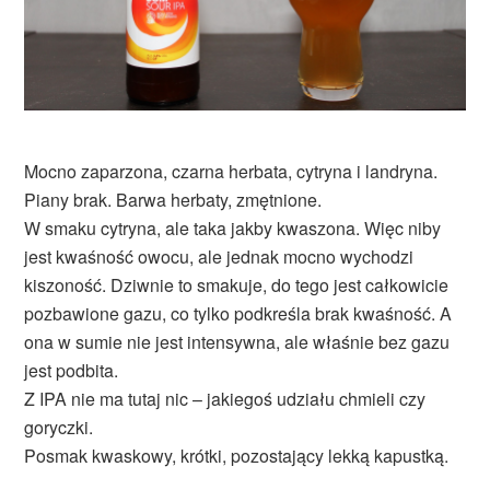
Mocno zaparzona, czarna herbata, cytryna i landryna.
Piany brak. Barwa herbaty, zmętnione.
W smaku cytryna, ale taka jakby kwaszona. Więc niby
jest kwaśność owocu, ale jednak mocno wychodzi
kiszoność. Dziwnie to smakuje, do tego jest całkowicie
pozbawione gazu, co tylko podkreśla brak kwaśność. A
ona w sumie nie jest intensywna, ale właśnie bez gazu
jest podbita.
Z IPA nie ma tutaj nic – jakiegoś udziału chmieli czy
goryczki.
Posmak kwaskowy, krótki, pozostający lekką kapustką.