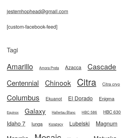
jestemhophead@gmail.com
[custom-facebook-feed]
Tagi
Amarillo
Cascade
Azacca
Amora Preta
Citra
Centennial
Chinook
Citra cryo
Columbus
El Dorado
Enigma
Ekuanot
Galaxy
HBC 630
HBC 586
Equinox
Hallertau Blanc
Idaho 7
Magnum
Lubelski
Iunga
Książęcy
Mosaic
Motueka
Marynka