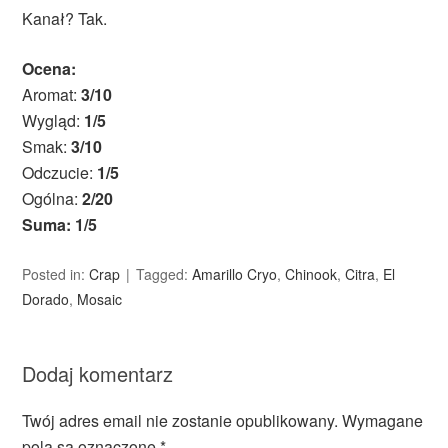
Kanał? Tak.
Ocena:
Aromat:
3/10
Wygląd:
1/5
Smak:
3/10
Odczucie:
1/5
Ogólna:
2/20
Suma: 1/5
Posted in:
Crap
Tagged:
Amarillo Cryo
,
Chinook
,
Citra
,
El
Dorado
,
Mosaic
Dodaj komentarz
Twój adres email nie zostanie opublikowany.
Wymagane
pola są oznaczone
*