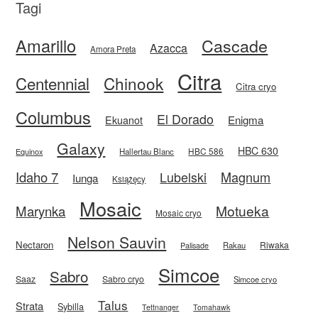
Tagi
Amarillo
Cascade
Azacca
Amora Preta
Citra
Centennial
Chinook
Citra cryo
Columbus
El Dorado
Enigma
Ekuanot
Galaxy
HBC 630
HBC 586
Equinox
Hallertau Blanc
Idaho 7
Magnum
Lubelski
Iunga
Książęcy
Mosaic
Motueka
Marynka
Mosaic cryo
Nelson Sauvin
Nectaron
Riwaka
Rakau
Palisade
Simcoe
Sabro
Saaz
Sabro cryo
Simcoe cryo
Talus
Strata
Sybilla
Tettnanger
Tomahawk