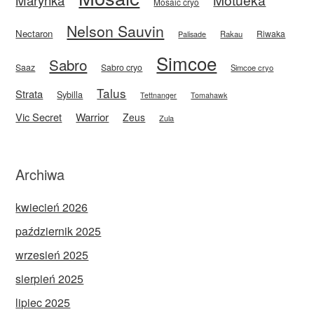
Mosaic cryo
Nelson Sauvin
Nectaron
Riwaka
Rakau
Palisade
Simcoe
Sabro
Saaz
Sabro cryo
Simcoe cryo
Talus
Strata
Sybilla
Tettnanger
Tomahawk
Vic Secret
Warrior
Zeus
Zula
Archiwa
kwiecień 2026
październik 2025
wrzesień 2025
sierpień 2025
lipiec 2025