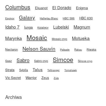
Columbus
El Dorado
Enigma
Ekuanot
Galaxy
HBC 630
HBC 586
Equinox
Hallertau Blanc
Idaho 7
Magnum
Lubelski
Iunga
Książęcy
Mosaic
Motueka
Marynka
Mosaic cryo
Nelson Sauvin
Nectaron
Riwaka
Rakau
Palisade
Simcoe
Sabro
Saaz
Sabro cryo
Simcoe cryo
Talus
Strata
Sybilla
Tettnanger
Tomahawk
Vic Secret
Warrior
Zeus
Zula
Archiwa