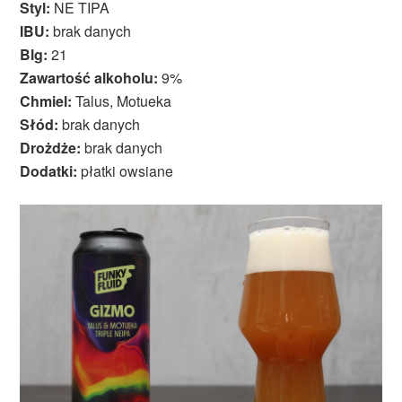
Styl:
NE TIPA
IBU:
brak danych
Blg:
21
Zawartość alkoholu:
9%
Chmiel:
Talus, Motueka
Słód:
brak danych
Drożdże:
brak danych
Dodatki:
płatki owsiane