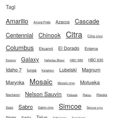
Tagi
Amarillo
Cascade
Azacca
Amora Preta
Citra
Centennial
Chinook
Citra cryo
Columbus
El Dorado
Enigma
Ekuanot
Galaxy
HBC 630
HBC 586
Equinox
Hallertau Blanc
Idaho 7
Magnum
Lubelski
Iunga
Książęcy
Mosaic
Motueka
Marynka
Mosaic cryo
Nelson Sauvin
Nectaron
Riwaka
Rakau
Palisade
Simcoe
Sabro
Saaz
Sabro cryo
Simcoe cryo
Talus
Strata
Sybilla
Tettnanger
Tomahawk