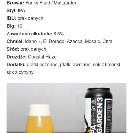
Browar:
Funky Fluid / Maltgarden
Styl:
IPA
IBU:
brak danych
Blg:
16
Zawartość alkoholu:
6,5%
Chmiel:
Idaho 7, El Dorado, Azacca, Mosaic, Citra
Słód:
brak danych
Drożdże:
Coastal Haze
Dodatki:
płatki pszenne, płatki owsiane, sok z limonki,
sok z cytryny