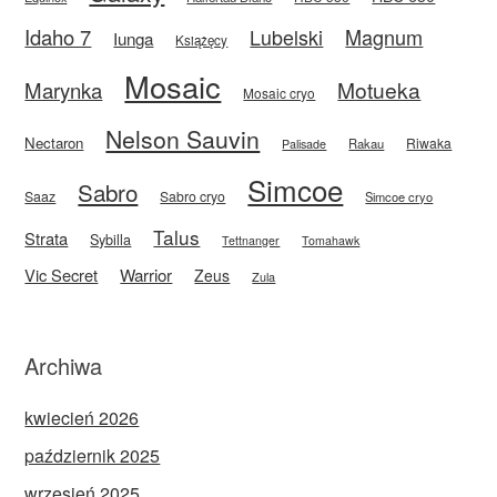
Idaho 7
Magnum
Lubelski
Iunga
Książęcy
Mosaic
Motueka
Marynka
Mosaic cryo
Nelson Sauvin
Nectaron
Riwaka
Rakau
Palisade
Simcoe
Sabro
Saaz
Sabro cryo
Simcoe cryo
Talus
Strata
Sybilla
Tettnanger
Tomahawk
Vic Secret
Warrior
Zeus
Zula
Archiwa
kwiecień 2026
październik 2025
wrzesień 2025