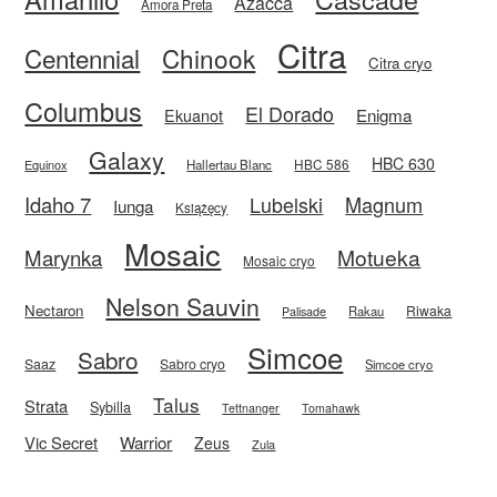
Azacca
Amora Preta
Citra
Centennial
Chinook
Citra cryo
Columbus
El Dorado
Enigma
Ekuanot
Galaxy
HBC 630
HBC 586
Equinox
Hallertau Blanc
Idaho 7
Magnum
Lubelski
Iunga
Książęcy
Mosaic
Motueka
Marynka
Mosaic cryo
Nelson Sauvin
Nectaron
Riwaka
Rakau
Palisade
Simcoe
Sabro
Saaz
Sabro cryo
Simcoe cryo
Talus
Strata
Sybilla
Tettnanger
Tomahawk
Vic Secret
Warrior
Zeus
Zula