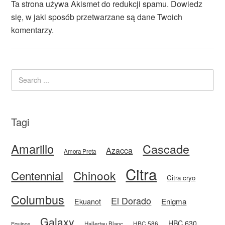
Ta strona używa Akismet do redukcji spamu.
Dowiedz
się, w jaki sposób przetwarzane są dane Twoich
komentarzy.
Tagi
Amarillo
Cascade
Azacca
Amora Preta
Citra
Centennial
Chinook
Citra cryo
Columbus
El Dorado
Enigma
Ekuanot
Galaxy
HBC 630
HBC 586
Equinox
Hallertau Blanc