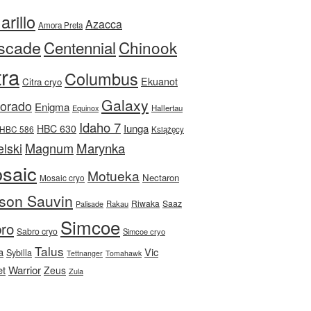
rillo
Azacca
Amora Preta
scade
Centennial
Chinook
tra
Columbus
Ekuanot
Citra cryo
Galaxy
Dorado
Enigma
Equinox
Hallertau
Idaho 7
Iunga
HBC 630
HBC 586
Książęcy
Magnum
Marynka
lski
saic
Motueka
Nectaron
Mosaic cryo
son Sauvin
Riwaka
Saaz
Rakau
Palisade
Simcoe
ro
Sabro cryo
Simcoe cryo
Talus
a
Vic
Sybilla
Tettnanger
Tomahawk
et
Warrior
Zeus
Zula