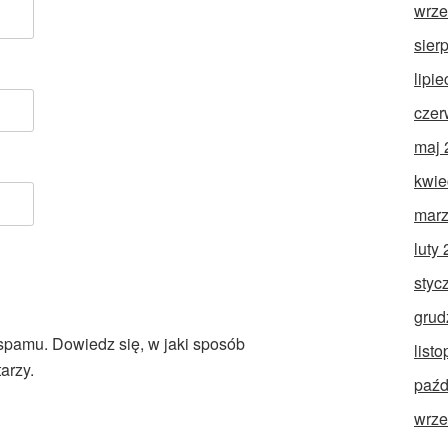
wrze
sier
lipi
czer
maj 
kwie
marz
luty
styc
grud
 spamu.
Dowiedz się, w jaki sposób
list
arzy.
paźd
wrze