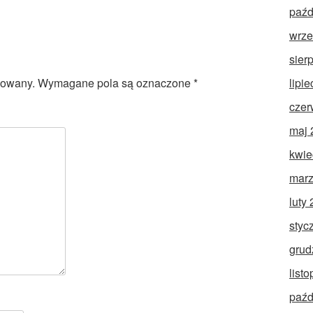
paźd
wrze
sier
lipi
kowany.
Wymagane pola są oznaczone
*
czer
maj 
kwie
marz
luty
styc
grud
list
paźd