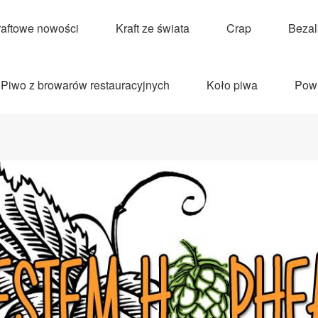
raftowe nowości
Kraft ze świata
Crap
Beza
Piwo z browarów restauracyjnych
Koło piwa
Pow