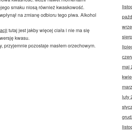
list
swojego smaku niosą również kwaskowość.
 wpłynął na zmianę odbioru tego piwa. Alkohol
paźd
wrze
acji
tutaj jest jakby więcej ciała i nie ma się
sier
 wersję kwasu.
y, przyjemnie pozostaje masłem orzechowym.
lipi
czer
maj 
kwie
marz
luty
styc
grud
list