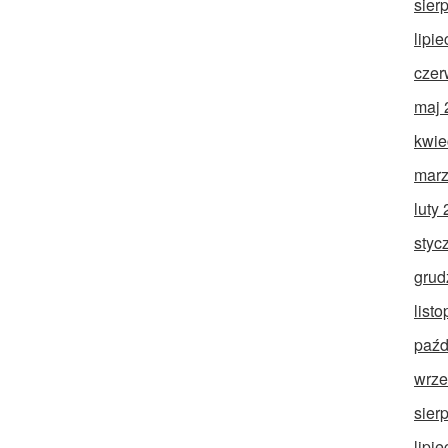
sier
lipi
czer
maj 
kwie
marz
luty
styc
grud
list
paźd
wrze
sier
lipi