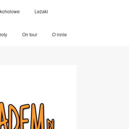
lkoholowe
Leżaki
roty
On tour
O mnie