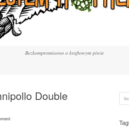
Bezkompromisowo o kraftowym piwie
mnipollo Double
mment
Tag