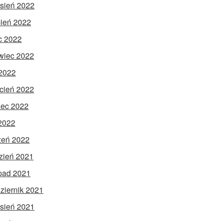
sień 2022
pień 2022
ec 2022
wiec 2022
2022
cień 2022
ec 2022
 2022
zeń 2022
zień 2021
opad 2021
ziernik 2021
sień 2021