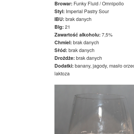
Browar:
Funky Fluid / Omnipollo
Styl:
Imperial Pastry Sour
IBU:
brak danych
Blg:
21
Zawartość alkoholu:
7,5%
Chmiel:
brak danych
Słód:
brak danych
Drożdże:
brak danych
Dodatki:
banany, jagody, masło orzec
laktoza