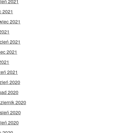
pień 2021
ec 2021
wiec 2021
2021
cień 2021
ec 2021
 2021
zeń 2021
zień 2020
opad 2020
ziernik 2020
sień 2020
pień 2020
ec 2020