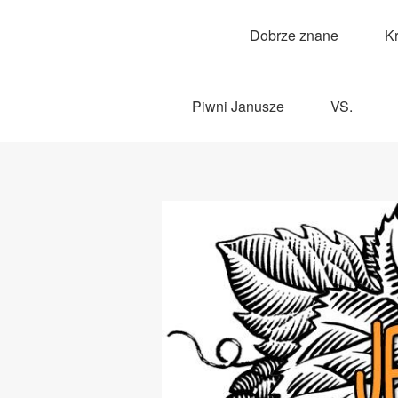
Dobrze znane
K
Piwni Janusze
VS.