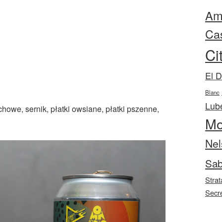
Ama
Ca
Ci
El 
Blanc
Lube
howe, sernik, płatki owsiane, płatki pszenne,
Mo
Nel
Sab
Strat
Secr