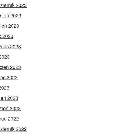
ziernik 2023
sień 2023
pień 2023
ec 2023
wiec 2023
2023
cień 2023
ec 2023
 2023
zeń 2023
zień 2022
opad 2022
ziernik 2022