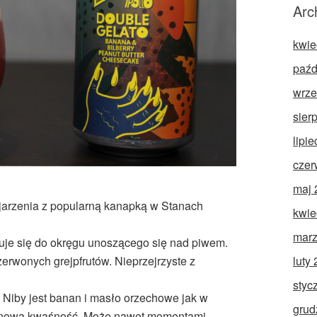
Arc
kwie
paźd
wrze
sier
lipi
czer
maj 
jarzenia z popularną kanapką w Stanach
kwie
marz
uje się do okręgu unoszącego się nad piwem.
luty
erwonych grejpfrutów. Nieprzejrzyste z
styc
 Niby jest banan i masło orzechowe jak w
grud
trynowa kwaśność. Może nawet momentami